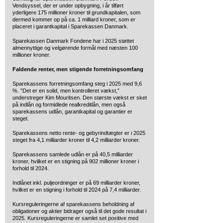
Vendsyssel, der er under opbygning, i år tilført
yderligere 175 millioner kroner til grundkapitalen, som
dermed kommer op på ca. 1 milliard kroner, som er
placeret i garantkapital i Sparekassen Danmark.
Sparekassen Danmark Fondene har i 2025 støttet
almennyttige og velgørende formål med næsten 100
millioner kroner.
Faldende renter, men stigende forretningsomfang
Sparekassens forretningsomfang steg i 2025 med 9,6
%. ”Det er en solid, men kontrolleret vækst,”
understreger Kim Mouritsen. Den største vækst er sket
på indlån og formidlede realkreditlån, men også
sparekassens udlån, garantkapital og garantier er
steget.
Sparekassens netto rente- og gebyrindtægter er i 2025
steget fra 4,1 milliarder kroner til 4,2 milliarder kroner.
Sparekassens samlede udlån er på 40,5 milliarder
kroner, hvilket er en stigning på 902 millioner kroner i
forhold til 2024.
Indlånet inkl. puljeordninger er på 69 milliarder kroner,
hvilket er en stigning i forhold til 2024 på 7,4 milliarder.
Kursreguleringerne af sparekassens beholdning af
obligationer og aktier bidrager også til det gode resultat i
2025. Kursreguleringerne er samlet set positive med