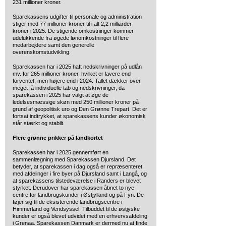
231 millioner kroner.
Sparekassens udgifter til personale og administration
stiger med 77 millioner kroner til i alt 2,2 milliarder
kroner i 2025. De stigende omkostninger kommer
udelukkende fra øgede lønomkostninger til flere
medarbejdere samt den generelle
overenskomstudvikling.
Sparekassen har i 2025 haft nedskrivninger på udlån
mv. for 265 millioner kroner, hvilket er lavere end
forventet, men højere end i 2024. Tallet dækker over
meget få individuelle tab og nedskrivninger, da
sparekassen i 2025 har valgt at øge de
ledelsesmæssige skøn med 250 millioner kroner på
grund af geopolitisk uro og Den Grønne Trepart. Det er
fortsat indtrykket, at sparekassens kunder økonomisk
står stærkt og stabilt.
Flere grønne prikker på landkortet
Sparekassen har i 2025 gennemført en
sammenlægning med Sparekassen Djursland. Det
betyder, at sparekassen i dag også er repræsenteret
med afdelinger i fire byer på Djursland samt i Langå, og
at sparekassens tilstedeværelse i Randers er blevet
styrket. Derudover har sparekassen åbnet to nye
centre for landbrugskunder i Østjylland og på Fyn. De
føjer sig til de eksisterende landbrugscentre i
Himmerland og Vendsyssel. Tilbuddet til de østjyske
kunder er også blevet udvidet med en erhvervsafdeling
i Grenaa. Sparekassen Danmark er dermed nu at finde