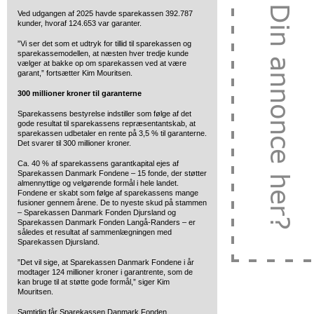
Ved udgangen af 2025 havde sparekassen 392.787
kunder, hvoraf 124.653 var garanter.
”Vi ser det som et udtryk for tillid til sparekassen og
sparekassemodellen, at næsten hver tredje kunde
vælger at bakke op om sparekassen ved at være
garant,” fortsætter Kim Mouritsen.
300 millioner kroner til garanterne
Sparekassens bestyrelse indstiller som følge af det
gode resultat til sparekassens repræsentantskab, at
sparekassen udbetaler en rente på 3,5 % til garanterne.
Det svarer til 300 millioner kroner.
Ca. 40 % af sparekassens garantkapital ejes af
Sparekassen Danmark Fondene – 15 fonde, der støtter
almennyttige og velgørende formål i hele landet.
Fondene er skabt som følge af sparekassens mange
fusioner gennem årene. De to nyeste skud på stammen
– Sparekassen Danmark Fonden Djursland og
Sparekassen Danmark Fonden Langå-Randers – er
således et resultat af sammenlægningen med
Sparekassen Djursland.
”Det vil sige, at Sparekassen Danmark Fondene i år
modtager 124 millioner kroner i garantrente, som de
kan bruge til at støtte gode formål,” siger Kim
Mouritsen.
Samtidig får Sparekassen Danmark Fonden