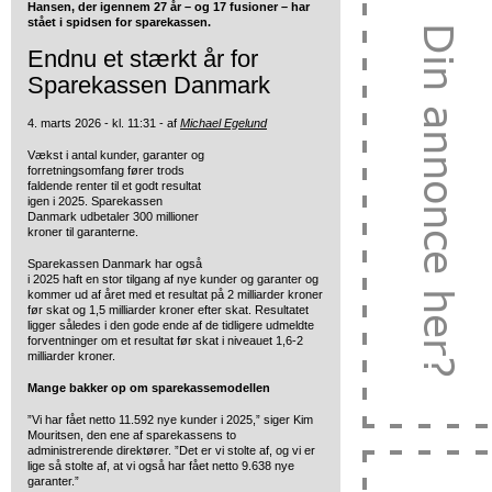
Hansen, der igennem 27 år – og 17 fusioner – har
stået i spidsen for sparekassen.
Endnu et stærkt år for
Sparekassen Danmark
4. marts 2026 - kl. 11:31 - af
Michael Egelund
Vækst i antal kunder, garanter og
forretningsomfang fører trods
faldende renter til et godt resultat
igen i 2025. Sparekassen
Danmark udbetaler 300 millioner
kroner til garanterne.
Sparekassen Danmark har også
i 2025 haft en stor tilgang af nye kunder og garanter og
kommer ud af året med et resultat på 2 milliarder kroner
før skat og 1,5 milliarder kroner efter skat. Resultatet
ligger således i den gode ende af de tidligere udmeldte
forventninger om et resultat før skat i niveauet 1,6-2
milliarder kroner.
Mange bakker op om sparekassemodellen
”Vi har fået netto 11.592 nye kunder i 2025,” siger Kim
Mouritsen, den ene af sparekassens to
administrerende direktører. ”Det er vi stolte af, og vi er
lige så stolte af, at vi også har fået netto 9.638 nye
garanter.”