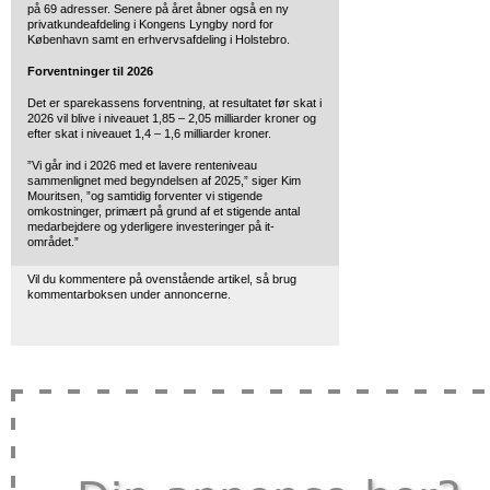
på 69 adresser. Senere på året åbner også en ny
privatkundeafdeling i Kongens Lyngby nord for
København samt en erhvervsafdeling i Holstebro.
Forventninger til 2026
Det er sparekassens forventning, at resultatet før skat i
2026 vil blive i niveauet 1,85 – 2,05 milliarder kroner og
efter skat i niveauet 1,4 – 1,6 milliarder kroner.
”Vi går ind i 2026 med et lavere renteniveau
sammenlignet med begyndelsen af 2025,” siger Kim
Mouritsen, ”og samtidig forventer vi stigende
omkostninger, primært på grund af et stigende antal
medarbejdere og yderligere investeringer på it-
området.”
Vil du kommentere på ovenstående artikel, så brug
kommentarboksen under annoncerne.