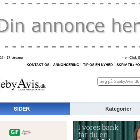
26 - 17. årgang
- en
Click 
KONTAKT OS
ANNONCERING
TIP OS EN NYHED
SKRIV TIL: “
SIDER
Kategorier