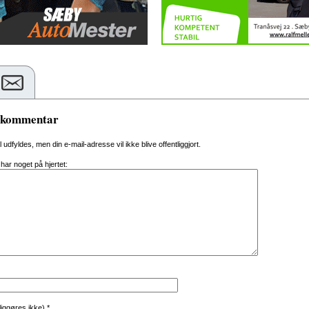
n kommentar
al udfyldes, men din e-mail-adresse vil ikke blive offentliggjort.
 har noget på hjertet:
tliggøres ikke)
*