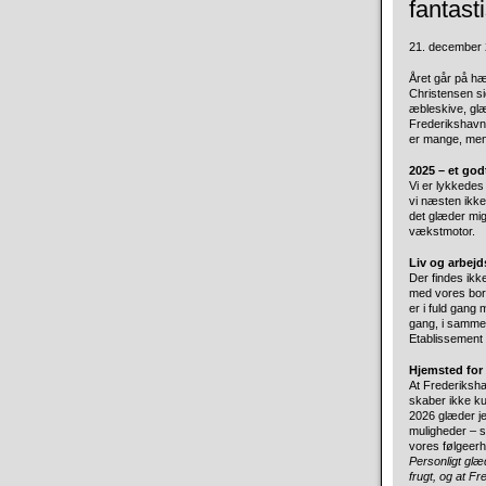
fantast
21. december 2
Året går på h
Christensen s
æbleskive, glæ
Frederikshavn
er mange, men
2025 – et god
Vi er lykkedes
vi næsten ikke
det glæder mig
vækstmotor.
Liv og arbejd
Der findes ik
med vores borg
er i fuld gang
gang, i samme ø
Etablissement 
Hjemsted for
At Frederiksh
skaber ikke ku
2026 glæder je
muligheder – 
vores følgeerh
Personligt glæ
frugt, og at F