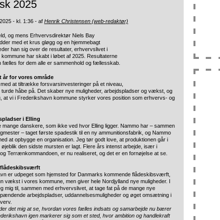
isk 2025
025 - kl. 1:36 - af
Henrik Christensen (web-redaktør)
æld, og mens Erhvervsdirektør Niels Bay
idder med et krus gløgg og en hjemmebagt
der han sig over de resultater, erhvervslivet i
 kommune har skabt i løbet af 2025. Resultaterne
 fælles for dem alle er sammenhold og fællesskab.
t år for vores område
 med at tiltrække forsvarsinvesteringer på et niveau,
 turde håbe på. Det skaber nye muligheder, arbejdspladser og vækst, og
, at vi i Frederikshavn kommune styrker vores position som erhvervs- og
spladser i Elling
ke mange danskere, som ikke ved hvor Elling ligger. Nammo har – sammen
mester – taget første spadestik til en ny ammunitionsfabrik, og Nammo
 med at opbygge en organisation. Jeg tør godt love, at produktionen går i
jeblik den sidste mursten er lagt. Flere års intenst arbejde, især i
og Terrænkommandoen, er nu realiseret, og det er en fornøjelse at se.
 flådeskibsværft
avn er udpeget som hjemsted for Danmarks kommende flådeskibsværft,
n vækst i vores kommune, men giver hele Nordjylland nye muligheder. I
g mig til, sammen med erhvervslivet, at tage fat på de mange nye
spændende arbejdspladser, uddannelsesmuligheder og øget omsætning i
verv.
der det mig at se, hvordan vores fælles indsats og samarbejde nu bærer
rederikshavn igen markerer sig som et sted, hvor ambition og handlekraft