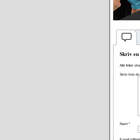
Skriv e
Alle felter sk
Skriv hvis du
Navn
*
E-mail (offen