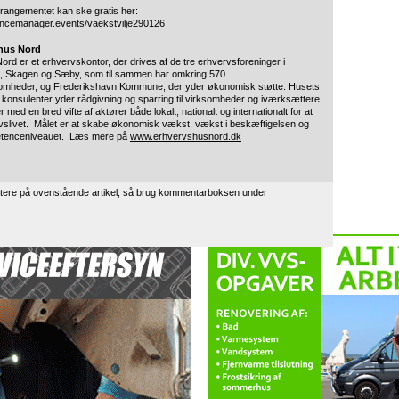
arrangementet kan ske gratis her:
rencemanager.events/vaekstvilje290126
hus Nord
rd er et erhvervskontor, der drives af de tre erhvervsforeninger i
, Skagen og Sæby, som til sammen har omkring 570
mheder, og Frederikshavn Kommune, der yder økonomisk støtte. Husets
 konsulenter yder rådgivning og sparring til virksomheder og iværksættere
med en bred vifte af aktører både lokalt, nationalt og internationalt for at
vslivet. Målet er at skabe økonomisk vækst, vækst i beskæftigelsen og
etenceniveauet. Læs mere på
www.erhvervshusnord.dk
tere på ovenstående artikel, så brug kommentarboksen under