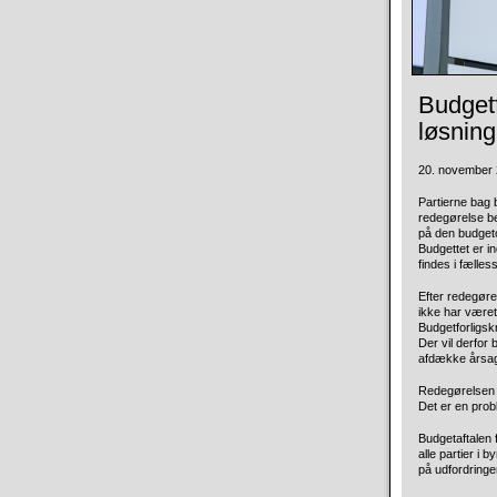
Budget
løsning
20. november 2
Partierne bag 
redegørelse be
på den budgeto
Budgettet er i
findes i fælles
Efter redegørel
ikke har været
Budgetforligs
Der vil derfor
afdække årsag
Redegørelsen p
Det er en probl
Budgetaftalen 
alle partier i
på udfordringe