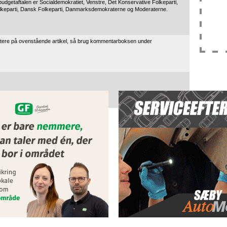
budgetaftalen er Socialdemokratiet, Venstre, Det Konservative Folkeparti,
Folkeparti, Dansk Folkeparti, Danmarksdemokraterne og Moderaterne.
tere på ovenstående artikel, så brug kommentarboksen under