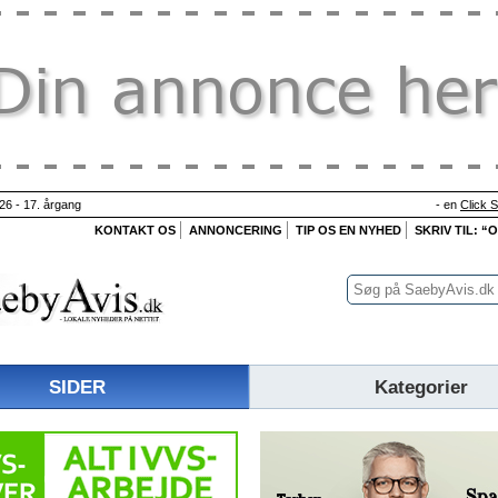
26 - 17. årgang
- en
Click 
KONTAKT OS
ANNONCERING
TIP OS EN NYHED
SKRIV TIL: “
SIDER
Kategorier