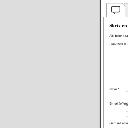
Skriv e
Alle felter sk
Skriv hvis du
Navn
*
E-mail (offen
Gem mit navn