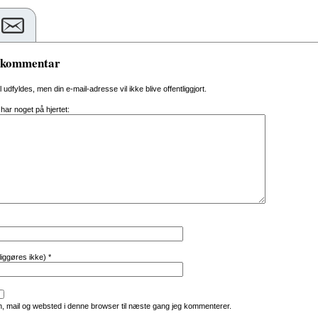
n kommentar
al udfyldes, men din e-mail-adresse vil ikke blive offentliggjort.
 har noget på hjertet:
tliggøres ikke)
*
, mail og websted i denne browser til næste gang jeg kommenterer.