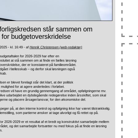
forligskredsen står sammen om
 for budgetoverskridelse
025 - kl. 16:49 - af
Henrik Christensen (web-redaktør)
budgetaftalen for 2026-2029 har efter en
sluttet at stå sammen om at finde en fælles løsning
verskridelse, der er konstateret på familieområdet.
ndgået i fællesskab – og derfor skal løsningen også
skab.
sen er blevet forelagt står det klart, at der politisk
 mulighed for at agere anderledes i forløbet.
kredsen vil have en grundig gennemgang af området, opfølgningerne mv.
 blive udarbejdet en dybdegående redegørelse inden årsskiftet, som skal
erne og placere årsager/ansvar, for den økonomiske del.
eger på, at den interne kontrol og opfølgning ikke har været tilstrækkelig.
emstilling, som partierne ønsker at tage alvorligt og få rettet op på.
for 2026-2029 er et resultat af et bredt og konstruktivt samarbejde mellem
 byrådet, og det samarbejde fortsætter nu med fokus på at finde en løsning
n.