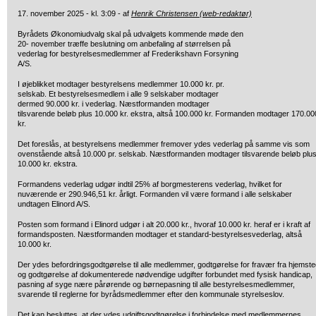
17. november 2025 - kl. 3:09 - af
Henrik Christensen (web-redaktør)
Byrådets Økonomiudvalg skal på udvalgets kommende møde den
20- november træffe beslutning om anbefaling af størrelsen på
vederlag for bestyrelsesmedlemmer af Frederikshavn Forsyning
A/S.
I øjeblikket modtager bestyrelsens medlemmer 10.000 kr. pr.
selskab. Et bestyrelsesmedlem i alle 9 selskaber modtager
dermed 90.000 kr. i vederlag. Næstformanden modtager
tilsvarende beløb plus 10.000 kr. ekstra, altså 100.000 kr. Formanden modtager 170.00
kr.
Det foreslås, at bestyrelsens medlemmer fremover ydes vederlag på samme vis som
ovenstående altså 10.000 pr. selskab. Næstformanden modtager tilsvarende beløb plu
10.000 kr. ekstra.
Formandens vederlag udgør indtil 25% af borgmesterens vederlag, hvilket for
nuværende er 290.946,51 kr. årligt. Formanden vil være formand i alle selskaber
undtagen Elinord A/S.
Posten som formand i Elinord udgør i alt 20.000 kr., hvoraf 10.000 kr. heraf er i kraft af
formandsposten. Næstformanden modtager et standard-bestyrelsesvederlag, altså
10.000 kr.
Der ydes befordringsgodtgørelse til alle medlemmer, godtgørelse for fravær fra hjemst
og godtgørelse af dokumenterede nødvendige udgifter forbundet med fysisk handicap,
pasning af syge nære pårørende og børnepasning til alle bestyrelsesmedlemmer,
svarende til reglerne for byrådsmedlemmer efter den kommunale styrelseslov.
Det kan besluttes, at der ydes udgiftsgodtgørelse i forbindelse med medlemmernes