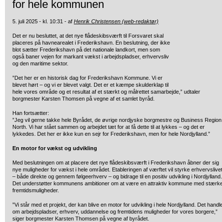
for hele kommunen
5. juli 2025 - kl. 10:31 - af
Henrik Christensen (web-redaktør)
Det er nu besluttet, at det nye flådeskibsværft til Forsvaret skal
placeres på havnearealet i Frederikshavn. En beslutning, der ikke
blot sætter Frederikshavn på det nationale landkort, men som
også baner vejen for markant vækst i arbejdspladser, erhvervsliv
og den maritime sektor.
”Det her er en historisk dag for Frederikshavn Kommune. Vi er
blevet hørt – og vi er blevet valgt. Det er et kæmpe skulderklap til
hele vores område og et resultat af et stærkt og målrettet samarbejde,” udtaler
borgmester Karsten Thomsen på vegne af et samlet byråd.
Han fortsætter:
”Jeg vil gerne takke hele Byrådet, de øvrige nordjyske borgmestre og Business Region
North. Vi har stået sammen og arbejdet tæt for at få dette til at lykkes – og det er
lykkedes. Det her er ikke kun en sejr for Frederikshavn, men for hele Nordjylland.”
En motor for vækst og udvikling
Med beslutningen om at placere det nye flådeskibsværft i Frederikshavn åbner der sig
nye muligheder for vækst i hele området. Etableringen af værftet vil styrke erhvervslive
– både direkte og gennem følgeerhverv – og bidrage til en positiv udvikling i Nordjylland.
Det understøtter kommunens ambitioner om at være en attraktiv kommune med stærk
fremtidsmuligheder.
”Vi står med et projekt, der kan blive en motor for udvikling i hele Nordjylland. Det handl
om arbejdspladser, erhverv, uddannelse og fremtidens muligheder for vores borgere,”
siger borgmester Karsten Thomsen på vegne af byrådet.