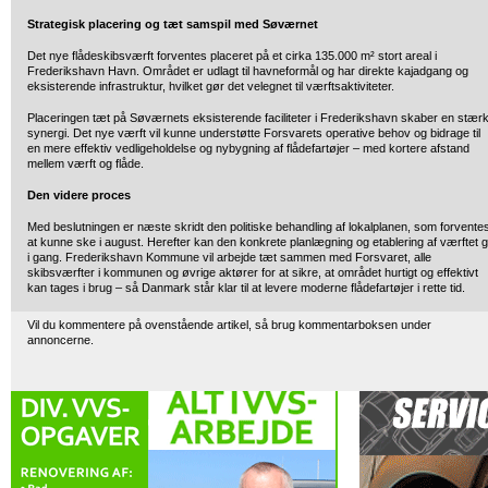
Strategisk placering og tæt samspil med Søværnet
Det nye flådeskibsværft forventes placeret på et cirka 135.000 m² stort areal i
Frederikshavn Havn. Området er udlagt til havneformål og har direkte kajadgang og
eksisterende infrastruktur, hvilket gør det velegnet til værftsaktiviteter.
Placeringen tæt på Søværnets eksisterende faciliteter i Frederikshavn skaber en stær
synergi. Det nye værft vil kunne understøtte Forsvarets operative behov og bidrage til
en mere effektiv vedligeholdelse og nybygning af flådefartøjer – med kortere afstand
mellem værft og flåde.
Den videre proces
Med beslutningen er næste skridt den politiske behandling af lokalplanen, som forvente
at kunne ske i august. Herefter kan den konkrete planlægning og etablering af værftet 
i gang. Frederikshavn Kommune vil arbejde tæt sammen med Forsvaret, alle
skibsværfter i kommunen og øvrige aktører for at sikre, at området hurtigt og effektivt
kan tages i brug – så Danmark står klar til at levere moderne flådefartøjer i rette tid.
Vil du kommentere på ovenstående artikel, så brug kommentarboksen under
annoncerne.