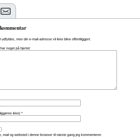
n kommentar
al udfyldes, men din e-mail-adresse vil ikke blive offentliggjort.
 har noget på hjertet:
tliggøres ikke)
*
, mail og websted i denne browser til næste gang jeg kommenterer.