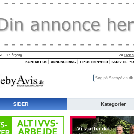
26 - 17. årgang
- en
Click 
KONTAKT OS
ANNONCERING
TIP OS EN NYHED
SKRIV TIL: “
SIDER
Kategorier