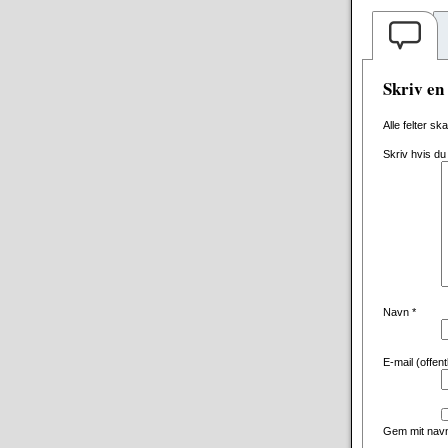
Skriv e
Alle felter sk
Skriv hvis du
Navn
*
E-mail (offen
Gem mit navn