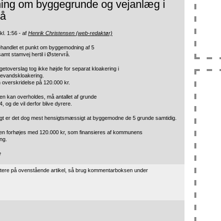
ning om byggegrunde og vejanlæg i
rå
kl. 1:56 - af
Henrik Christensen (web-redaktør)
ehandlet et punkt om byggemodning af 5
mt stamvej hertil i Østervrå.
getoverslag tog ikke højde for separat kloakering i
ldevandskloakering.
 overskridelse på 120.000 kr.
ngen kan overholdes, må antallet af grunde
4, og de vil derfor blive dyrere.
 er det dog mest hensigtsmæssigt at byggemodne de 5 grunde samtidig.
gen forhøjes med 120.000 kr, som finansieres af kommunens
ng.
e
tere på ovenstående artikel, så brug kommentarboksen under