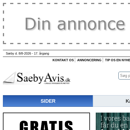
Sæby d. 8/8-2026 - 17. årgang
KONTAKT OS
ANNONCERING
TIP OS EN NYH
SIDER
K