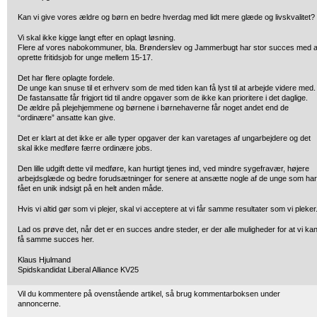
Kan vi give vores ældre og børn en bedre hverdag med lidt mere glæde og livskvalitet?
Vi skal ikke kigge langt efter en oplagt løsning.
Flere af vores nabokommuner, bla. Brønderslev og Jammerbugt har stor succes med a
oprette fritidsjob for unge mellem 15-17.
Det har flere oplagte fordele.
De unge kan snuse til et erhverv som de med tiden kan få lyst til at arbejde videre med.
De fastansatte får frigjort tid til andre opgaver som de ikke kan prioritere i det daglige.
De ældre på plejehjemmene og børnene i børnehaverne får noget andet end de
“ordinære” ansatte kan give.
Det er klart at det ikke er alle typer opgaver der kan varetages af ungarbejdere og det
skal ikke medføre færre ordinære jobs.
Den lille udgift dette vil medføre, kan hurtigt tjenes ind, ved mindre sygefravær, højere
arbejdsglæde og bedre forudsætninger for senere at ansætte nogle af de unge som har
fået en unik indsigt på en helt anden måde.
Hvis vi altid gør som vi plejer, skal vi acceptere at vi får samme resultater som vi pleker
Lad os prøve det, når det er en succes andre steder, er der alle muligheder for at vi ka
få samme succes her.
Klaus Hjulmand
Spidskandidat Liberal Alliance KV25
Vil du kommentere på ovenstående artikel, så brug kommentarboksen under
annoncerne.