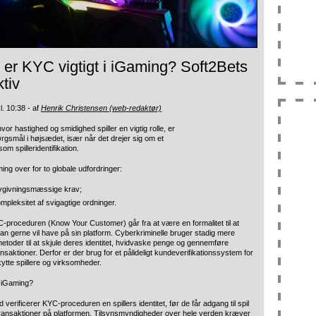
 er KYC vigtigt i iGaming? Soft2Bets
tiv
l. 10:38 - af
Henrik Christensen (web-redaktør)
vor hastighed og smidighed spiller en vigtig rolle, er
gsmål i højsædet, især når det drejer sig om et
m spilleridentifikation.
ing over for to globale udfordringer:
ovgivningsmæssige krav;
mpleksitet af svigagtige ordninger.
C-proceduren (Know Your Customer) går fra at være en formalitet til at
n gerne vil have på sin platform. Cyberkriminelle bruger stadig mere
metoder til at skjule deres identitet, hvidvaske penge og gennemføre
saktioner. Derfor er der brug for et pålideligt kundeverifikationssystem for
kytte spillere og virksomheder.
 iGaming?
 verificerer KYC-proceduren en spillers identitet, før de får adgang til spil
 transaktioner på platformen. Tilsynsmyndigheder over hele verden kræver