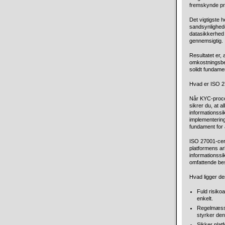
fremskynde pr
Det vigtigste 
sandsynlighede
datasikkerhed 
gennemsigtig.
Resultatet er, 
omkostningsbes
solidt fundamen
Hvad er ISO 27
Når KYC-proce
sikrer du, at a
informationssi
implementeringe
fundament for a
ISO 27001-cert
platformens ar
informationssi
omfattende bes
Hvad ligger de
Fuld risiko
enkelt.
Regelmæssi
styrker den
Sikker plat