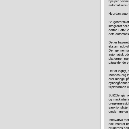
hjælper partner
automatisere 
Hvordan auto
Brugerverifika
integreret del 
derfor, Soft2B
dets automatis
Det er baseret
ekstern udbyder
Den gennemsnit
automatisk uden
platformen næs
pågældende s
Det er vigtigt
Menneskelig in
eller mangel på
dybdegående ver
til platformen
Soft2Bet går l
og maskinlærin
uregelmæssighe
sanktionsliste
omdømme og ska
Innovative met
dokumenter bru
brugerens samt