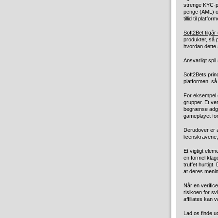
strenge KYC-p
penge (AML) og
tillid til platfor
Soft2Bet tilgå
produkter, så p
hvordan dette s
Ansvarligt spil
Soft2Bets princ
platformen, så
For eksempel 
grupper. Et ve
begrænse adgan
gameplayet for
Derudover er a
licenskravene, 
Et vigtigt ele
en formel klage
truffet hurtigt.
at deres menin
Når en verific
risikoen for s
affiliates kan 
Lad os finde u