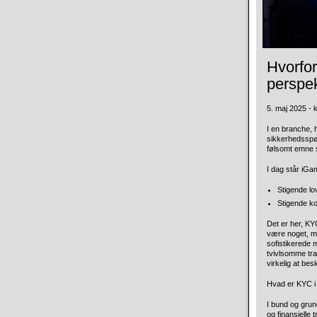
Hvorfor
perspek
5. maj 2025 - k
I en branche, h
sikkerhedsspør
følsomt emne so
I dag står iGam
Stigende l
Stigende ko
Det er her, KY
være noget, ma
sofistikerede 
tvivlsomme tran
virkelig at bes
Hvad er KYC i
I bund og grund
og finansielle