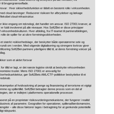
r til brugergrænseflade.
ansvar
: Hver sikkerhedsfunktion er tildelt en bestemt rolle i virksomheden.
 med cloud-løsninger
: Reducerer risikoen for afbrydelser og lækage
leksibel cloud-infrastruktur.
r ikke engang om teknologi, det handler om ansvar. ISO 27001 kræver, at
er fuldt involveret på alle niveauer. Hos Soft2Bet er disse principper
f virksomhedskulturen. Hver afdeling, fra IT-teamet til partnerafdelingen,
n rolle de spiller for at sikre forretningssikkerheden.
et stærkt »sikkerhedslag«, der beskytter både operatørerne selv og
rundt om i verden. Med stigende digitalisering og strengere lovkrav giver
ficering Soft2Bet-partnere yderligere tillid til, at deres forretning vokser på
dlag.
kker som et aktivt forsvar
for tillid er lagt, er det næste logiske skridt at beskytte virksomheden
nomiske trusler. Mens ISO 27001 er ansvarlig for
kkerhedsarkitektur, gør Soft2Bets AML/CTF-politikker beskyttelse til et
sredskab.
ekæmpelse af hvidvaskning af penge og finansiering af terrorisme et vigtigt
mme og spillertillid. Soft2Bet betragter denne proces som en del af
tegien, der er indlejret i platformens operationelle processer.
seret på en proprietær risikovurderingsmekanisme, der fungerer i realtid
dusinvis af parametre. Geografien for operationer, spilleradfærdsmønstre,
ngder – alle disse faktorer tages i betragtning for at genkende potentielle
dligt tidspunkt.