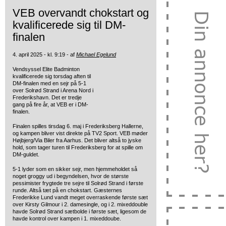
VEB overvandt chokstart og
kvalificerede sig til DM-
finalen
4. april 2025 - kl. 9:19 - af
Michael Egelund
Vendsyssel Elite Badminton
kvalificerede sig torsdag aften til
DM-finalen med en sejr på 5-1
over Solrød Strand i Arena Nord i
Frederikshavn. Det er tredje
gang på fire år, at VEB er i DM-
finalen.
Finalen spilles tirsdag 6. maj i Frederiksberg Hallerne,
og kampen bliver vist direkte på TV2 Sport. VEB møder
Højbjerg/Via Biler fra Aarhus. Det bliver altså to jyske
hold, som tager turen til Frederiksberg for at spille om
DM-guldet.
5-1 lyder som en sikker sejr, men hjemmeholdet så
noget groggy ud i begyndelsen, hvor de største
pessimister frygtede tre sejre til Solrød Strand i første
runde. Altså tæt på en chokstart. Gæsternes
Frederikke Lund vandt meget overraskende første sæt
over Kirsty Gilmour i 2. damesingle, og i 2. mixeddouble
havde Solrød Strand sætbolde i første sæt, ligesom de
havde kontrol over kampen i 1. mixeddoube.