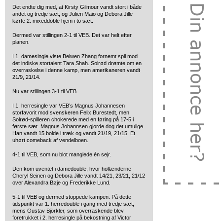
Det endte dig med, at Kirsty Gilmour vandt stort i både
andet og tredje sæt, og Julien Maio og Debora Jille
kørte 2. mixeddoble hjem i to sæt.
Dermed var stillingen 2-1 til VEB. Det var helt efter
planen.
I 1. damesingle viste Beiwen Zhang fornemt spil mod
det indiske stortalent Tara Shah. Solrød drømte om en
overraskelse i denne kamp, men amerikaneren vandt
21/9, 21/14.
Nu var stillingen 3-1 til VEB.
I 1. herresingle var VEB’s Magnus Johannesen
storfavorit mod svenskeren Felix Burestedt, men
Solrød-spilleren chokerede med en føring på 17-5 i
første sæt. Magnus Johannsen gjorde dog det umulige.
Han vandt 15 bolde i træk og vandt 21/19, 21/15. Et
uhørt comeback af vendelboen.
4-1 til VEB, som nu blot manglede én sejr.
Den kom uventet i damedouble, hvor hollænderne
Cheryl Seinen og Debora Jille vandt 14/21, 23/21, 21/12
over Alexandra Bøje og Frederikke Lund.
5-1 til VEB og dermed stoppede kampen. På dette
tidspunkt var 1. herredouble i gang med tredje sæt,
mens Gustav Björkler, som overraskende blev
foretrukket i 2. herresingle på bekostning af Victor