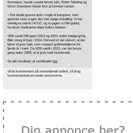
Svendsen, havde vundet første sæt. Robin Tabeling og
Victor Svendsen nåede ikke at komme i aktion.
– Det skulle graves dybt i nogle af kampene, men
generelt viste vi igen den helt rigtige indstilling. Vi har
virkelig et stærkt HOLD, og nu jagter vi DM-guldet,
forsikrer cheftræner Allan Kolbro Nielsen.
VEB vandt DM-guld i 2022 og 2023, inden Højbjerg/Via
Biler strøg til tops i 2024. Dermed er det sikkert, at det
bliver et jysk hold, som snupper guldmedaljerne for
fjerde år i træk. Da VEB vandt i 2022, var det første
gang siden 1988, at et jysk hold triumferede.
Se alle resultater af semifinalen
her
.
Vil du kommentere på ovenstående artikel, så brug
kommentarboksen under annoncerne.