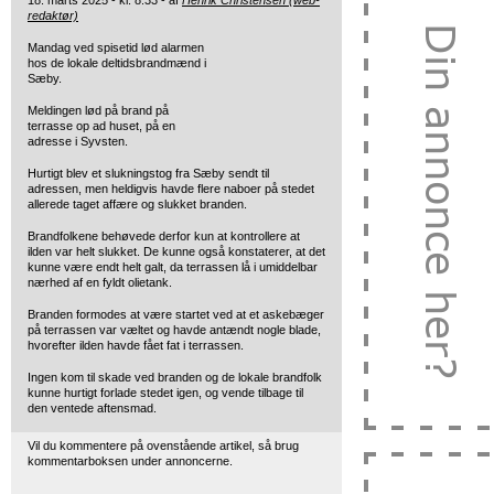
18. marts 2025 - kl. 8:33 - af
Henrik Christensen (web-
redaktør)
Mandag ved spisetid lød alarmen
hos de lokale deltidsbrandmænd i
Sæby.
Meldingen lød på brand på
terrasse op ad huset, på en
adresse i Syvsten.
Hurtigt blev et slukningstog fra Sæby sendt til
adressen, men heldigvis havde flere naboer på stedet
allerede taget affære og slukket branden.
Brandfolkene behøvede derfor kun at kontrollere at
ilden var helt slukket. De kunne også konstaterer, at det
kunne være endt helt galt, da terrassen lå i umiddelbar
nærhed af en fyldt olietank.
Branden formodes at være startet ved at et askebæger
på terrassen var væltet og havde antændt nogle blade,
hvorefter ilden havde fået fat i terrassen.
Ingen kom til skade ved branden og de lokale brandfolk
kunne hurtigt forlade stedet igen, og vende tilbage til
den ventede aftensmad.
Vil du kommentere på ovenstående artikel, så brug
kommentarboksen under annoncerne.