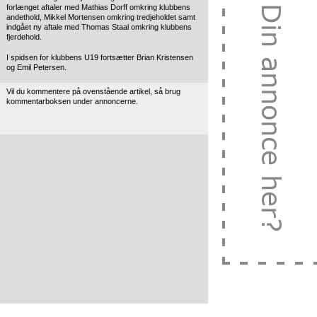
forlænget aftaler med Mathias Dorff omkring klubbens
andethold, Mikkel Mortensen omkring tredjeholdet samt
indgået ny aftale med Thomas Staal omkring klubbens
fjerdehold.
I spidsen for klubbens U19 fortsætter Brian Kristensen
og Emil Petersen.
Vil du kommentere på ovenstående artikel, så brug
kommentarboksen under annoncerne.