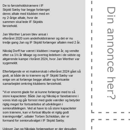
De to førsteholdstrænere i IF
Skjold Sæby har begge forlænget
deres aftale med klubben med en
ny 2-årige aftale, hvor de
sammen skal lede IF Skjolds
førstehold.
Jan Werther Larsen blev ansat i
efteråret 2020 som andetholdstræner og det er nu
tredje gang Jan og IF Skjold forlænger aftalen med 2 år.
Nikolaj Dorff har været i klubben i mange år, og vendte
efter ca 1½ år tilbage og overtog ledelsen i de sidste og
altgørende kampe i foråret 2024, hvor Jan Werther var
sygemeldt.
Efterfølgende er et makkerskab i efteråret 2024 gået så
godt, at både de to trænere og IF Skjold Sæby var
enige om at forlænge begge aftaler og fortsætte
samarbejdet omkring klubbens førstehold.
”Vi er enormt glade for at kunne forlænge med to så
store kapaciteter. Både Jan og Nikolaj er fanebærere i
vores klub og går forrest med gode værdier og betyder
rigtig meget for fortsættelse af udviklingen i
seniorafdelingen. Ved at have to så store kapaciteter
som trænere, kan vi fortsat tilbyde et rigtig godt
træningsmiljø”, udtaler Torben Schioldan, der er
formand for seniorudvalget i IF Skjold Sæby.
Udover Jan og Nikolajs forlængelser er der desuden