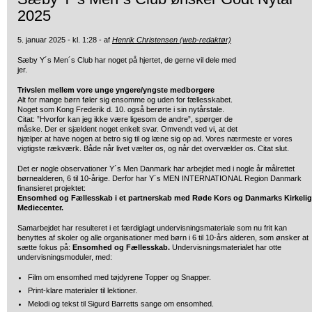
2025
5. januar 2025 - kl. 1:28 - af
Henrik Christensen (web-redaktør)
Sæby Y´s Men´s Club har noget på hjertet, de gerne vil dele med
jer.
Trivslen mellem vore unge yngere/yngste medborgere
Alt for mange børn føler sig ensomme og uden for fællesskabet.
Noget som Kong Frederik d. 10. også berørte i sin nytårstale.
Citat: ”Hvorfor kan jeg ikke være ligesom de andre”, spørger de
måske. Der er sjældent noget enkelt svar. Omvendt ved vi, at det
hjælper at have nogen at betro sig til og læne sig op ad. Vores nærmeste er vores
vigtigste rækværk. Både når livet vælter os, og når det overvælder os. Citat slut.
Det er nogle observationer Y´s Men Danmark har arbejdet med i nogle år målrettet
børnealderen, 6 til 10-årige. Derfor har Y´s MEN INTERNATIONAL Region Danmark
finansieret projektet:
Ensomhed og Fællesskab i et partnerskab med Røde Kors og Danmarks Kirkeli
Mediecenter.
Samarbejdet har resulteret i et færdiglagt undervisningsmateriale som nu frit kan
benyttes af skoler og alle organisationer med børn i 6 til 10-års alderen, som ønsker at
sætte fokus på:
Ensomhed og Fællesskab.
Undervisningsmaterialet har otte
undervisningsmoduler, med:
Film om ensomhed med tøjdyrene Topper og Snapper.
Print-klare materialer til lektioner.
Melodi og tekst til Sigurd Barretts sange om ensomhed.