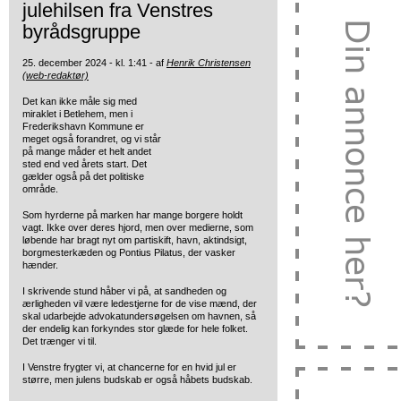
julehilsen fra Venstres
byrådsgruppe
25. december 2024 - kl. 1:41 - af
Henrik Christensen
(web-redaktør)
Det kan ikke måle sig med
miraklet i Betlehem, men i
Frederikshavn Kommune er
meget også forandret, og vi står
på mange måder et helt andet
sted end ved årets start. Det
gælder også på det politiske
område.
Som hyrderne på marken har mange borgere holdt
vagt. Ikke over deres hjord, men over medierne, som
løbende har bragt nyt om partiskift, havn, aktindsigt,
borgmesterkæden og Pontius Pilatus, der vasker
hænder.
I skrivende stund håber vi på, at sandheden og
ærligheden vil være ledestjerne for de vise mænd, der
skal udarbejde advokatundersøgelsen om havnen, så
der endelig kan forkyndes stor glæde for hele folket.
Det trænger vi til.
I Venstre frygter vi, at chancerne for en hvid jul er
større, men julens budskab er også håbets budskab.