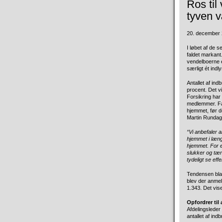
Ros til
tyven væ
20. december 2
I løbet af de s
faldet markant.
vendelboerne e
særligt ét indl
Antallet af in
procent. Det 
Forsikring har
medlemmer. Fal
hjemmet, før d
Martin Rundag
“Vi anbefaler 
hjemmet i længe
hjemmet. For 
slukker og tæn
tydeligt se eff
Tendensen bla
blev der anmeld
1.343. Det vis
Opfordrer til
Afdelingsleder
antallet af ind