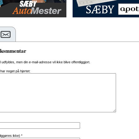
n kommentar
al udfyldes, men din e-mail-adresse vil ikke blive offentliggjort.
 har noget på hjertet:
tliggøres ikke)
*