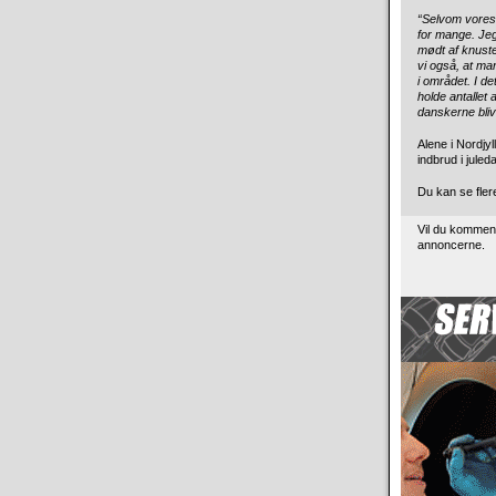
“Selvom vores 
for mange. Jeg
mødt af knuste
vi også, at m
i området. I de
holde antallet 
danskerne bliv
Alene i Nordjy
indbrud i juled
Du kan se fler
Vil du kommen
annoncerne.