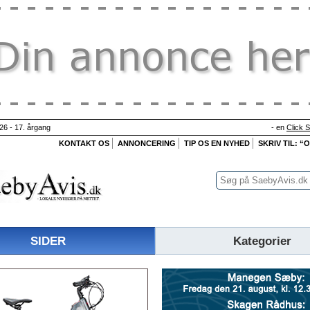
26 - 17. årgang
- en
Click 
KONTAKT OS
ANNONCERING
TIP OS EN NYHED
SKRIV TIL: “
SIDER
Kategorier