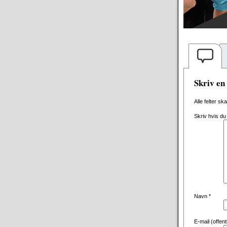
Skriv e
Alle felter sk
Skriv hvis du
Navn
*
E-mail (offen