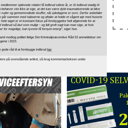
medlemmer oplevede relativt få indbrud sidste år, er ét indbrud stadig ét
 behøver vist ikke at sige, at det kan være dybt traumatiserende at blive
 ruder og gennemrodede skuffer, når juledagene er ovre. Derfor anbefaler
an går sammen med naboerne og aftaler at holde et vågent øje med husene
t hele taget er et konstant fokus på forebyggelse helt afgørende for at
af indbrud så lavt som muligt – og lidt groft sagt kan man sige, at hvis
er for magelige, kan tyvene få fornyet energi”
, siger hun.
lland modtog politiet ifølge Det Kriminalpræventive Råd 53 anmeldelser om
agene i 2023.
e gode råd til at forebygge indbrud
her
tere på ovenstående artikel, så brug kommentarboksen under