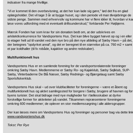
indsatser fra mange frivillige.
”Vi er kommet til den overbevisning, at det her kan lade sig gøre,” lød det fra en glad
oplægsholder. Det vil tage 3 år at bygge huset, og i den periode vil man tilvejebringe de
sidste penge. Sammen med erhvervsliv og kommune har vi flere idéer til, hvordan vi ka
løse vores udfordring med et eventuelt driftsunderskud,” forklarede Per Højbjerre.
Mærsk Fonden har som krav for sin donation bedt om, at der udskrives en
arkitektkonkurrence for Vandsportens Hus. Det kan blive bygget hævet op og i en eller
to etager helt ud til vandet ved den nye bro på den nye afdeling af Sæby Havn – på det,
der betegnes ”opdyrket areal”, og det er beregnet til en størrelse på ca. 760 m2 + samt
et par koldhaller (til fx robåde, kajakker og andre redskaber).
Multifunktionelt hus
Vandsportens Hus er en samlende forening for de vandsportsrelaterede foreninger
omkring Sæby Havn. Medlemmerne er Sæby Ro- og Kajakklub, Sæby Sejlklub, SUP-
Sæby, Vinterbaderne De Blå Næser, Sæby Rednings- og Bjærgelaug samt Sæby
Sportsfiskerklub.
Vandsportens Hus skal – ud over klubfaciliteter for foreningerne – være et åbent og
multifunktionelt hus og aktivt samlingssted for borgere i Sæby, brugere af havnen og for
byens turister. Det skal bidrage med nye muligheder for i fællesskaber at dyrke
forskellige former for aktiviteter på vandet. Tilsammen repræsenterer foreningerne
omkring 600 medlemmer; de oplever en stor medlemssøgning i alle aldersgrupper.
Der kan læses mere om Vandsportens Hus og foreninger og personer bag via dette link
www.vandsportenshus.dk
Tekst: Per Rye