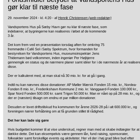
gør klar til næste fase
29. november 2024 - kl. 4:20 - af
Henrik Christensen (web-redaktør)
Vandsportens Hus på Sæby Havn gør nu klar til næste fase, som
indebærer, at bygningerne kan realiseres i løbet af de kommende
3 år.
Det kom frem ved en præsentation torsdag aften for omkring 75
fremmødte i Café Sol i Sæby Spektrum, hvor formanden for
bestyrelsen for Vandsportens Hus, museumsinspektør Jens
Thidemann bød velkommen, inden ingeniør Per Højbjerre
gennemgik en status og de nærmere planer samt idéer for i de nærmeste år at realiser
disse.
Der er kalkuleret med, at man skal nå 30 mio. kr. for at gå i gang.
Indtil nu kan nævnes disse donationer: AP Møller Mærsk Fonden 15 mio. kr., Nordea-
Fonden 8 mio. kr., Frederikshavn Kommune 2 mio. kr. Vanggaard-Fonden 100.000 kr.,
Spar Nord Fonden 500.000 kr. samt Trigon 50.000 kr. Man er nået op på 28 mio. kr., og
der er (næsten) tilsagn om endnu et par million-donationer.
Desuden er lovet driftstilskud fra kommunen for årene 2026-28 på i alt 600.000 kr., og
foreningen nærer forhåbning om at få grunden stillet til rådighed.
Det her kan lade sig gøre
Hvis budgettet kommer til at vise underskud, regner man med at skabe indtægter for at
dække dette. Det kan eksempelvis være gennem lån, fund raising, sponsorater,
folkeaktier samt forskellige events og aktiviteter. Her vil der i høj grad blive bud efter