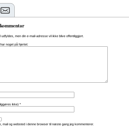
n kommentar
al udfyldes, men din e-mail-adresse vil ikke blive offentliggjort.
 har noget på hjertet:
tliggøres ikke)
*
, mail og websted i denne browser til næste gang jeg kommenterer.