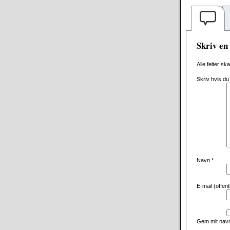
Skriv e
Alle felter sk
Skriv hvis du
Navn
*
E-mail (offen
Gem mit navn