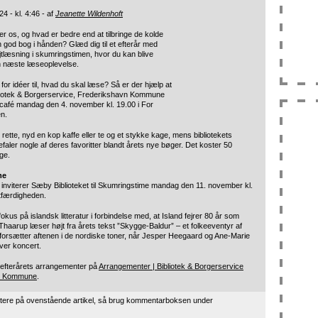
4 - kl. 4:46 - af
Jeanette Wildenhoft
er os, og hvad er bedre end at tilbringe de kolde
 god bog i hånden? Glæd dig til et efterår med
tlæsning i skumringstimen, hvor du kan blive
din næste læseoplevelse.
 for idéer til, hvad du skal læse? Så er der hjælp at
bliotek & Borgerservice, Frederikshavn Kommune
bogcafé mandag den 4. november kl. 19.00 i For
n.
l rette, nyd en kop kaffe eller te og et stykke kage, mens bibliotekets
faler nogle af deres favoritter blandt årets nye bøger. Det koster 50
ge.
me
o inviterer Sæby Biblioteket til Skumringstime mandag den 11. november kl.
tfærdigheden.
fokus på islandsk litteratur i forbindelse med, at Island fejrer 80 år som
e Thaarup læser højt fra årets tekst ”Skygge-Baldur” – et folkeeventyr af
 forsætter aftenen i de nordiske toner, når Jesper Heegaard og Ane-Marie
ver koncert.
fterårets arrangementer på
Arrangementer | Bibliotek & Borgerservice
n Kommune
.
tere på ovenstående artikel, så brug kommentarboksen under