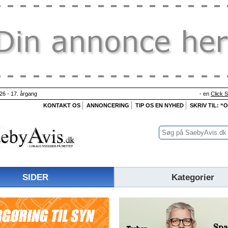
26 - 17. årgang
- en
Click 
KONTAKT OS
ANNONCERING
TIP OS EN NYHED
SKRIV TIL: “
SIDER
Kategorier