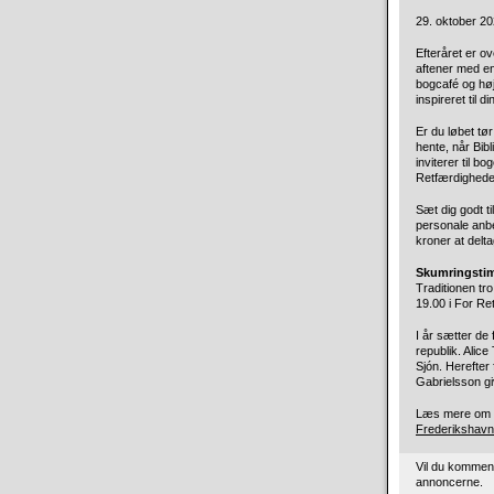
29. oktober 202
Efteråret er ov
aftener med en
bogcafé og høj
inspireret til 
Er du løbet tør
hente, når Bi
inviterer til 
Retfærdighede
Sæt dig godt ti
personale anbe
kroner at delta
Skumringsti
Traditionen tr
19.00 i For Re
I år sætter de 
republik. Alic
Sjón. Herefter
Gabrielsson gi
Læs mere om e
Frederikshav
Vil du kommen
annoncerne.