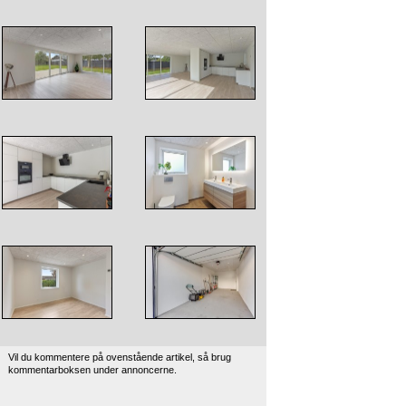
Vil du kommentere på ovenstående artikel, så brug
kommentarboksen under annoncerne.