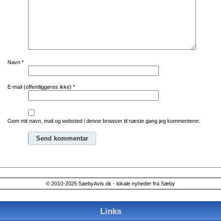
Navn
*
E-mail (offentliggøres ikke)
*
Gem mit navn, mail og websted i denne browser til næste gang jeg kommenterer.
Alternative:
© 2010-2025 SaebyAvis.dk - lokale nyheder fra Sæby
Links