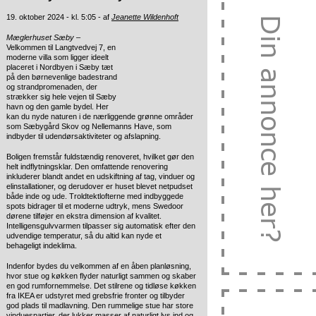
19. oktober 2024 - kl. 5:05 - af
Jeanette Wildenhoft
Mæglerhuset Sæby –
Velkommen til Langtvedvej 7, en
moderne villa som ligger ideelt
placeret i Nordbyen i Sæby tæt
på den børnevenlige badestrand
og strandpromenaden, der
strækker sig hele vejen til Sæby
havn og den gamle bydel. Her
kan du nyde naturen i de nærliggende grønne områder
som Sæbygård Skov og Nellemanns Have, som
indbyder til udendørsaktiviteter og afslapning.
Boligen fremstår fuldstændig renoveret, hvilket gør den
helt indflytningsklar. Den omfattende renovering
inkluderer blandt andet en udskiftning af tag, vinduer og
elinstallationer, og derudover er huset blevet netpudset
både inde og ude. Troldtektlofterne med indbyggede
spots bidrager til et moderne udtryk, mens Swedoor
dørene tilføjer en ekstra dimension af kvalitet.
Intelligensgulvvarmen tilpasser sig automatisk efter den
udvendige temperatur, så du altid kan nyde et
behageligt indeklima.
Indenfor bydes du velkommen af en åben planløsning,
hvor stue og køkken flyder naturligt sammen og skaber
en god rumfornemmelse. Det stilrene og tidløse køkken
fra IKEA er udstyret med grebsfrie fronter og tilbyder
god plads til madlavning. Den rummelige stue har store
vinduespartier, der lukker masser af naturligt lys ind og