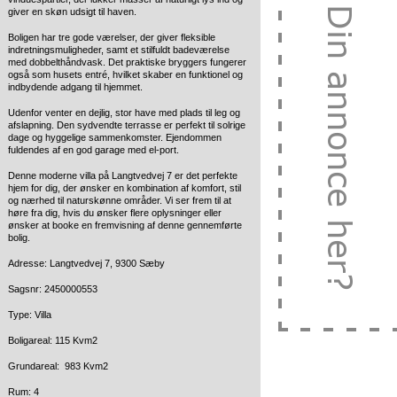
giver en skøn udsigt til haven.
Boligen har tre gode værelser, der giver fleksible
indretningsmuligheder, samt et stilfuldt badeværelse
med dobbelthåndvask. Det praktiske bryggers fungerer
også som husets entré, hvilket skaber en funktionel og
indbydende adgang til hjemmet.
Udenfor venter en dejlig, stor have med plads til leg og
afslapning. Den sydvendte terrasse er perfekt til solrige
dage og hyggelige sammenkomster. Ejendommen
fuldendes af en god garage med el-port.
Denne moderne villa på Langtvedvej 7 er det perfekte
hjem for dig, der ønsker en kombination af komfort, stil
og nærhed til naturskønne områder. Vi ser frem til at
høre fra dig, hvis du ønsker flere oplysninger eller
ønsker at booke en fremvisning af denne gennemførte
bolig.
Adresse: Langtvedvej 7, 9300 Sæby
Sagsnr: 2450000553
Type: Villa
Boligareal: 115 Kvm2
Grundareal: 983 Kvm2
Rum: 4