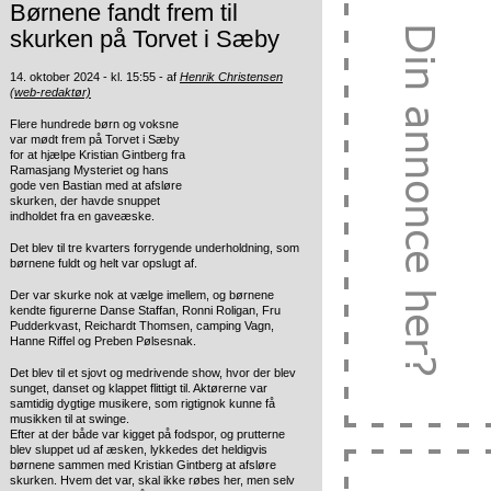
Børnene fandt frem til
skurken på Torvet i Sæby
14. oktober 2024 - kl. 15:55 - af
Henrik Christensen
(web-redaktør)
Flere hundrede børn og voksne
var mødt frem på Torvet i Sæby
for at hjælpe Kristian Gintberg fra
Ramasjang Mysteriet og hans
gode ven Bastian med at afsløre
skurken, der havde snuppet
indholdet fra en gaveæske.
Det blev til tre kvarters forrygende underholdning, som
børnene fuldt og helt var opslugt af.
Der var skurke nok at vælge imellem, og børnene
kendte figurerne Danse Staffan, Ronni Roligan, Fru
Pudderkvast, Reichardt Thomsen, camping Vagn,
Hanne Riffel og Preben Pølsesnak.
Det blev til et sjovt og medrivende show, hvor der blev
sunget, danset og klappet flittigt til. Aktørerne var
samtidig dygtige musikere, som rigtignok kunne få
musikken til at swinge.
Efter at der både var kigget på fodspor, og prutterne
blev sluppet ud af æsken, lykkedes det heldigvis
børnene sammen med Kristian Gintberg at afsløre
skurken. Hvem det var, skal ikke røbes her, men selv