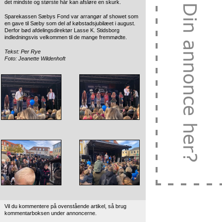
det mindste og største hår kan afsløre en skurk.
Sparekassen Sæbys Fond var arrangør af showet som
en gave til Sæby som del af købstadsjubilæet i august.
Derfor bød afdelingsdirektør Lasse K. Stidsborg
indledningsvis velkommen til de mange fremmødte.
Tekst: Per Rye
Foto: Jeanette Wildenhoft
Vil du kommentere på ovenstående artikel, så brug
kommentarboksen under annoncerne.