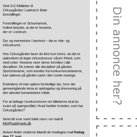
Vind 3×2 fribilletter til
Cirkusgården i Løkken’s flotte
forestillinger.
Forestillingen er Schumannsk,
hvilket betyder, at det er hestene,
der er i centrum.
Dyr og mennesker i harmoni – det er ride- og
cirkuskunst.
Hos Cirkusgården laver de ikke kun tricks, da det er
oplevelsen af ægte cirkusdressur såvel i frihed, som
med rytter. Hestene viser deres formåen i alle
discipliner. De træner alle discipliner på gården.
Sportshestene, som kendes fra konkurrencebanerne,
kan opleves på gården samt i den runde manege.
Endvidere vil man opleve forskellige dyr, hvor det
gennemgående tema er opdragelse og dressering på
den absolut humanistiske måde.
For at deltage i konkurrencen om billetterne skal du
svare på spørgsmålet; Hvad hedder kvinden, som har
Cirkusgården?
Send dit svar samt fulde navn i en mail til
info@saebyavis.dk
Avisen finder vinderne iblandt de modtagne mail
fredag
den 17. juni
.