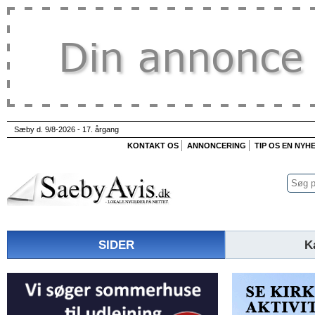
Sæby d. 9/8-2026 - 17. årgang
KONTAKT OS
ANNONCERING
TIP OS EN NYH
SIDER
K