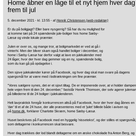
Home åbner en låge til et nyt hjem hver dag
frem til jul
5. december 2021 - kl. 13:55 - af
Henrik Christensen (web-redaktør)
Er du på boligjagt? Eller bare nysgerrig? Så har du nu mulighed for
at komme tæt på 24 spændende jule-boliger hos home Sæby-
Læsø og vinde lokale præmier.
Julen er over os, og mange tror, at boligmarkedet er ved at gå i
vinterhi. Men der bliver skam også handlet boliger i december, og
home i Sæby-Læsø har derfor valgt at lave en julekalender med
24 låger, hvor der hver dag gemmer sig en ny, spændende bolig,
som du kan gå på opdagelse i.
Den sjove julekalender kører på Facebook, og hver dag skal man svare på dagens
spørgsmål for at være med i lodtrækningen om fine præmier.
”Vores sælgere synes, det er et sjovt tiltag. De er imponerede over, at vi holder dampen
hele vejen frem til den 24. december,” fastslår Henrik Thomsen, der selv agerer julema
på billederne til de 24 boliger i julekalenderen.
Helt lavpraktisk foregår konkurrencen altså på Facebook, hvor der hver dag åbnes en
’dør’ til et af de 24 huse, der alle præsenteres med et ’julet’ billede både i avisen og
på
home.dk
, forklarer Charlotte Skræm, home Sæby-Læsø.
Huset beskrives på Facebook med en hyggelig ’nissetekst’, og der stilles et spørgsmål,
som deltagerne i konkurrencen skal besvare.
Hver dag trækkes der lod blandt deltagerne om en æske chokolade fra Anton Berg, og