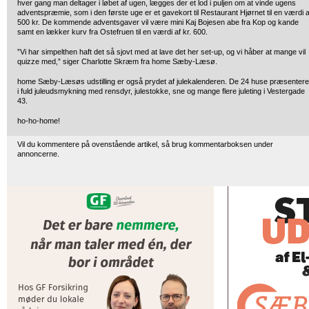
hver gang man deltager i løbet af ugen, lægges der et lod i puljen om at vinde ugens
adventspræmie, som i den første uge er et gavekort til Restaurant Hjørnet til en værdi a
500 kr. De kommende adventsgaver vil være mini Kaj Bojesen abe fra Kop og kande
samt en lækker kurv fra Ostefruen til en værdi af kr. 600.
”Vi har simpelthen haft det så sjovt med at lave det her set-up, og vi håber at mange vil
quizze med,” siger Charlotte Skræm fra home Sæby-Læsø.
home Sæby-Læsøs udstilling er også prydet af julekalenderen. De 24 huse præsenter
i fuld juleudsmykning med rensdyr, julestokke, sne og mange flere juleting i Vestergade
43.
ho-ho-home!
Vil du kommentere på ovenstående artikel, så brug kommentarboksen under
annoncerne.