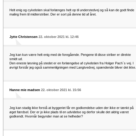
Helt enig og cykelstien skal forlænges helt op til understedvej og så kan de godt finde
maling frem til midterstriber. Der er sort på denne tid af året.
Jytte Christensen
22. oktober 2021 kl. 12:46
Jeg kan kun være helt enig med de foregående. Pengene til disse striber er direkte
smidt ud.
Den eneste løsning på stedet er en forlængelse af cykelstien fra Holger Pach´s vej. I
øvrigt forstår jeg også sammenligningen med Langtvedvej, spændende bliver det ikke.
Hanne mie madsen
22. oktober 2021 kl. 15:56
Jeg kan stadig ikke forstå at byggeriet får en godkendelse uden der ikke er tænkt på
øget færdsel. Der er jo ikke plads til en udvidelse og derfor skulle det aldrig været
godkendt. Hvornår begynder man at se helheder?