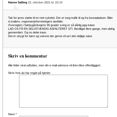
Hanne Salling
22. oktober 2021 kl. 22:14
Tak for jeres støtte til en reel cykelsti. Der er tung trafik til og fra lossepladsen. Biler
m.trailere, vognmandsforretningers lastbiler.
Oversigten i Sæbygårdvejens 90 grader sving er så dårlig pga træer.
LAD OS FÅ EN SELVSTÆNDIG ASFALTERET STI. Bevilliget flere gange, men aldrig
gennemført. Og nu dette kaos.
Det er utrygt for børn og voksne der gerne vil ud i den dejlige natur.
Skriv en kommentar
Alle felter skal udfyldes, men din e-mail-adresse vil ikke blive offentliggjort.
Skriv hvis du har noget på hjertet:
Navn
*