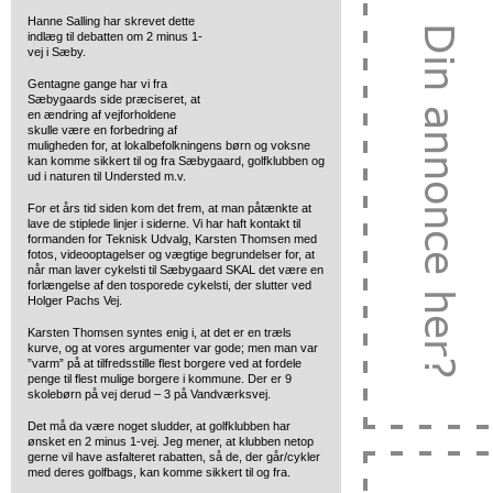
Hanne Salling har skrevet dette
indlæg til debatten om 2 minus 1-
vej i Sæby.
Gentagne gange har vi fra
Sæbygaards side præciseret, at
en ændring af vejforholdene
skulle være en forbedring af
muligheden for, at lokalbefolkningens børn og voksne
kan komme sikkert til og fra Sæbygaard, golfklubben og
ud i naturen til Understed m.v.
For et års tid siden kom det frem, at man påtænkte at
lave de stiplede linjer i siderne. Vi har haft kontakt til
formanden for Teknisk Udvalg, Karsten Thomsen med
fotos, videooptagelser og vægtige begrundelser for, at
når man laver cykelsti til Sæbygaard SKAL det være en
forlængelse af den tosporede cykelsti, der slutter ved
Holger Pachs Vej.
Karsten Thomsen syntes enig i, at det er en træls
kurve, og at vores argumenter var gode; men man var
”varm” på at tilfredsstille flest borgere ved at fordele
penge til flest mulige borgere i kommune. Der er 9
skolebørn på vej derud – 3 på Vandværksvej.
Det må da være noget sludder, at golfklubben har
ønsket en 2 minus 1-vej. Jeg mener, at klubben netop
gerne vil have asfalteret rabatten, så de, der går/cykler
med deres golfbags, kan komme sikkert til og fra.