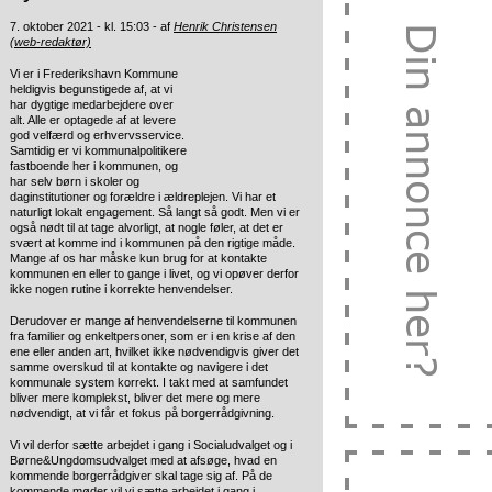
7. oktober 2021 - kl. 15:03 - af
Henrik Christensen
(web-redaktør)
Vi er i Frederikshavn Kommune
heldigvis begunstigede af, at vi
har dygtige medarbejdere over
alt. Alle er optagede af at levere
god velfærd og erhvervsservice.
Samtidig er vi kommunalpolitikere
fastboende her i kommunen, og
har selv børn i skoler og
daginstitutioner og forældre i ældreplejen. Vi har et
naturligt lokalt engagement. Så langt så godt. Men vi er
også nødt til at tage alvorligt, at nogle føler, at det er
svært at komme ind i kommunen på den rigtige måde.
Mange af os har måske kun brug for at kontakte
kommunen en eller to gange i livet, og vi opøver derfor
ikke nogen rutine i korrekte henvendelser.
Derudover er mange af henvendelserne til kommunen
fra familier og enkeltpersoner, som er i en krise af den
ene eller anden art, hvilket ikke nødvendigvis giver det
samme overskud til at kontakte og navigere i det
kommunale system korrekt. I takt med at samfundet
bliver mere komplekst, bliver det mere og mere
nødvendigt, at vi får et fokus på borgerrådgivning.
Vi vil derfor sætte arbejdet i gang i Socialudvalget og i
Børne&Ungdomsudvalget med at afsøge, hvad en
kommende borgerrådgiver skal tage sig af. På de
kommende møder vil vi sætte arbejdet i gang i