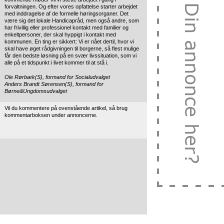
forvaltningen. Og efter vores opfattelse starter arbejdet
med inddragelse af de formelle høringsorganer. Det
være sig det lokale Handicapråd, men også andre, som
har frivillig eller professionel kontakt med familier og
enkeltpersoner, der skal hyppigt i kontakt med
kommunen. En ting er sikkert: Vi er nået dertil, hvor vi
skal have øget rådgivningen til borgerne, så flest mulige
får den bedste løsning på en svær livssituation, som vi
alle på et tidspunkt i livet kommer til at stå i.
Ole Rørbæk(S), formand for Socialudvalget
Anders Brandt Sørensen(S), formand for
Børne&Ungdomsudvalget
Vil du kommentere på ovenstående artikel, så brug
kommentarboksen under annoncerne.