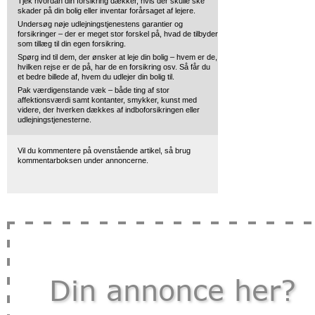
Tjek hvordan din forsikring dækker, hvis der skulle ske
skader på din bolig eller inventar forårsaget af lejere.
Undersøg nøje udlejningstjenestens garantier og
forsikringer – der er meget stor forskel på, hvad de tilbyder
som tillæg til din egen forsikring.
Spørg ind til dem, der ønsker at leje din bolig – hvem er de,
hvilken rejse er de på, har de en forsikring osv. Så får du
et bedre billede af, hvem du udlejer din bolig til.
Pak værdigenstande væk – både ting af stor
affektionsværdi samt kontanter, smykker, kunst med
videre, der hverken dækkes af indboforsikringen eller
udlejningstjenesterne.
Vil du kommentere på ovenstående artikel, så brug
kommentarboksen under annoncerne.