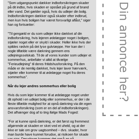
”Som udgangspunkt dækker indboforsikringen skader
på dit indbo, hvis skaden er opstået på grund af brand
eller vand. Det gælder også, hvis du udlejer din bolig.
Indboforsikringen dækker også skader efter indbrud,
men kun hvis boligen har været forsvarligt aflåst,” siger
han og fortsætter:
”Til gengæld er du som udlejer ikke dækket af din
indboforsikring, hvis lejeren ødelægger noget i boligen,
stjæler noget eller er skyld i skader. Heller ikke hvis der
spildes rødvin på det lyse gulvtæppe. Her kan der i
nogle tilfælde være dækning gennem ens
udlejningsselskab. Til de af vores kunder som udlejer et
sommerhus, anbefaler vi altid at tilvælge
”Ferieudlejning” til deres fritidshusforsikring. På den
måde er de nemlig dækket, hvis lejer laver hærværk,
stjæler eller kommer til at ødelægge noget fra deres
sommerhus”.
Når du lejer andres sommerhus eller bolig
Hvis du som lejer kommer til at ødelægge noget under
dit ophold i en udlejet bolig eller sommerhus, er der i de
fleste tilfælde mulighed for at opnå dækning via din egen
ansvarsforsikring (som er en del af indboforsikringen).
Det afhænger dog af to ting ifølge Mads Foged:
”For at kunne opnå dækning, er det først og fremmest
afgørende at skaden er sket ved et uheld, og at der
ikke er tale om grov uagtsomhed – dvs. skader, hvor
man burde have kunnet forudse, at risikoen for skade
var stor. Derudover kommer det også an på