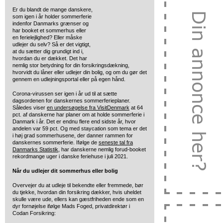
Er du blandt de mange danskere,
som igen i år holder sommerferie
indenfor Danmarks grænser og
har booket et sommerhus eller
en ferielejlighed? Eller måske
udlejer du selv? Så er det vigtigt,
at du sætter dig grundigt ind i,
hvordan du er dækket. Det har
nemlig stor betydning for din forsikringsdækning,
hvorvidt du låner eller udlejer din bolig, og om du gør det
gennem en udlejningsportal eller på egen hånd.
Corona-virussen ser igen i år ud til at sætte
dagsordenen for danskernes sommerferieplaner.
Således viser
en undersøgelse fra VisitDenmark
at 64
pct. af danskerne har planer om at holde sommerferie i
Danmark i år. Det er endnu flere end sidste år, hvor
andelen var 59 pct. Og med staycation som tema er det
i høj grad sommerhusene, der danner rammen for
danskernes sommerferie. Ifølge de
seneste tal fra
Danmarks Statistik
, har danskerne nemlig forud-booket
rekordmange uger i danske feriehuse i juli 2021.
Når du udlejer dit sommerhus eller bolig
Overvejer du at udleje til bekendte eller fremmede, bør
du tjekke, hvordan din forsikring dækker, hvis uheldet
skulle være ude, ellers kan gæstfriheden ende som en
dyr fornøjelse ifølge Mads Foged, privatdirektør i
Codan Forsikring: