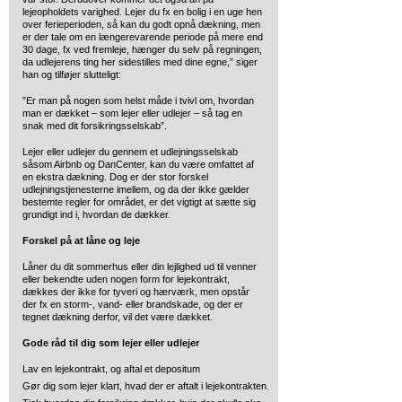
lejeopholdets varighed. Lejer du fx en bolig i en uge hen
over ferieperioden, så kan du godt opnå dækning, men
er der tale om en længerevarende periode på mere end
30 dage, fx ved fremleje, hænger du selv på regningen,
da udlejerens ting her sidestilles med dine egne,” siger
han og tilføjer slutteligt:
”Er man på nogen som helst måde i tvivl om, hvordan
man er dækket – som lejer eller udlejer – så tag en
snak med dit forsikringsselskab”.
Lejer eller udlejer du gennem et udlejningsselskab
såsom Airbnb og DanCenter, kan du være omfattet af
en ekstra dækning. Dog er der stor forskel
udlejningstjenesterne imellem, og da der ikke gælder
bestemte regler for området, er det vigtigt at sætte sig
grundigt ind i, hvordan de dækker.
Forskel på at låne og leje
Låner du dit sommerhus eller din lejlighed ud til venner
eller bekendte uden nogen form for lejekontrakt,
dækkes der ikke for tyveri og hærværk, men opstår
der fx en storm-, vand- eller brandskade, og der er
tegnet dækning derfor, vil det være dækket.
Gode råd til dig som lejer eller udlejer
Lav en lejekontrakt, og aftal et depositum
Gør dig som lejer klart, hvad der er aftalt i lejekontrakten.