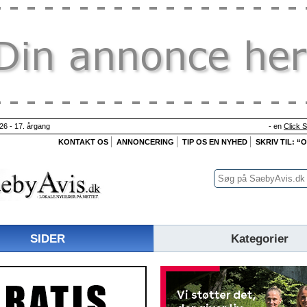
26 - 17. årgang
- en
Click 
KONTAKT OS
ANNONCERING
TIP OS EN NYHED
SKRIV TIL: “
SIDER
Kategorier