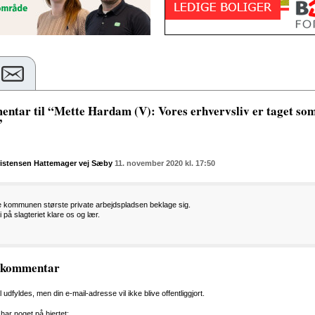
ntar til “Mette Hardam (V): Vores erhvervsliv er taget so
”
ristensen Hattemager vej Sæby
11. november 2020 kl. 17:50
e kommunen største private arbejdspladsen beklage sig.
 på slagteriet klare os og lær.
n kommentar
al udfyldes, men din e-mail-adresse vil ikke blive offentliggjort.
 har noget på hjertet: