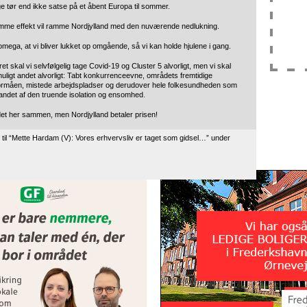
e tør end ikke satse på et åbent Europa til sommer.
amme effekt vil ramme Nordjylland med den nuværende nedlukning.
 omega, at vi bliver lukket op omgående, så vi kan holde hjulene i gang.
t skal vi selvfølgelig tage Covid-19 og Cluster 5 alvorligt, men vi skal
muligt andet alvorligt: Tabt konkurrenceevne, områdets fremtidige
rmåen, mistede arbejdspladser og derudover hele folkesundheden som
ndet af den truende isolation og ensomhed.
et her sammen, men Nordjylland betaler prisen!
il “Mette Hardam (V): Vores erhvervsliv er taget som gidsel…” under