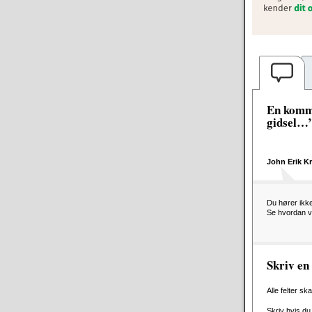
En komme
gidsel…
John Erik K
Du hører ikk
Se hvordan vi
Skriv e
Alle felter sk
Skriv hvis du