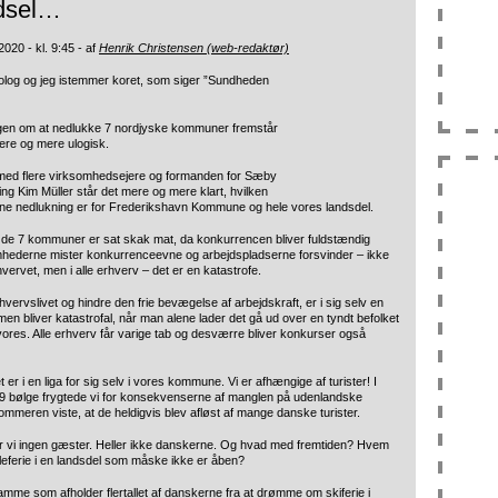
dsel…
020 - kl. 9:45 - af
Henrik Christensen (web-redaktør)
rolog og jeg istemmer koret, som siger ”Sundheden
gen om at nedlukke 7 nordjyske kommuner fremstår
ere og mere ulogisk.
 med flere virksomhedsejere og formanden for Sæby
ng Kim Müller står det mere og mere klart, hvilken
nne nedlukning er for Frederikshavn Kommune og hele vores landsdel.
i de 7 kommuner er sat skak mat, da konkurrencen bliver fuldstændig
hederne mister konkurrenceevne og arbejdspladserne forsvinder – ikke
hvervet, men i
alle
erhverv – det er en katastrofe.
vervslivet og hindre den frie bevægelse af arbejdskraft, er i sig selv en
en bliver katastrofal, når man alene lader det gå ud over en tyndt befolket
ores. Alle erhverv får varige tab og desværre bliver konkurser også
 er i en liga for sig selv i vores kommune. Vi er afhængige af turister! I
19 bølge frygtede vi for konsekvenserne af manglen på udenlandske
sommeren viste, at de heldigvis blev afløst af mange danske turister.
ar vi ingen gæster. Heller ikke danskerne. Og hvad med fremtiden? Hvem
uleferie i en landsdel som måske ikke er åben?
samme som afholder flertallet af danskerne fra at drømme om skiferie i