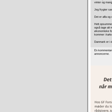
vinter og mang
Jeg frygter s
Det er alfa og
Helt opsummere
også tage alt 
økonomiske fo
kommer i kølva
Danmark er i d
En kommentar t
annoncerne.