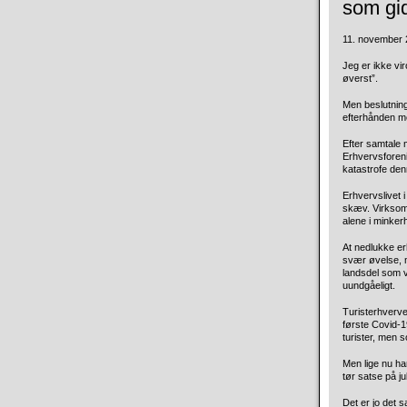
som gi
11. november 2
Jeg er ikke vi
øverst”.
Men beslutnin
efterhånden m
Efter samtale
Erhvervsforeni
katastrofe de
Erhvervslivet 
skæv. Virksom
alene i minker
At nedlukke erh
svær øvelse, m
landsdel som v
uundgåeligt.
Turisterhvervet
første Covid-
turister, men 
Men lige nu h
tør satse på j
Det er jo det 