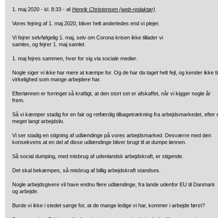
1. maj 2020 - kl. 8:33 - af
Henrik Christensen (web-redaktør)
Vores fejring af 1. maj 2020, bliver helt anderledes end vi plejer.
Vi fejrer selvfølgelig 1. maj, selv om Corona krisen ikke tillader vi
samles, og fejrer 1. maj samlet.
1. maj fejres sammen, hver for sig via sociale medier.
Nogle siger vi ikke har mere at kæmpe for. Og de har da taget helt fejl, og kender ikke ti
virkelighed som mange arbejdere har.
Efterlønnen er forringet så kraftigt, at den stort set er afskaffet, når vi kigger nogle år
frem.
Så vi kæmper stadig for en fair og retfærdig tilbagetrækning fra arbejdsmarkedet, efter 
meget langt arbejdsliv.
Vi ser stadig en stigning af udlændinge på vores arbejdsmarked. Desværre med den
konsekvens at en del af disse udlændinge bliver brugt til at dumpe lønnen.
Så social dumping, med misbrug af udenlandsk arbejdskraft, er stigende.
Det skal bekæmpes, så misbrug af billig arbejdskraft standses.
Nogle arbejdsgivere vil have endnu flere udlændinge, fra lande udenfor EU til Danmark
og arbejde.
Burde vi ikke i stedet sørge for, at de mange ledige vi har, kommer i arbejde først?