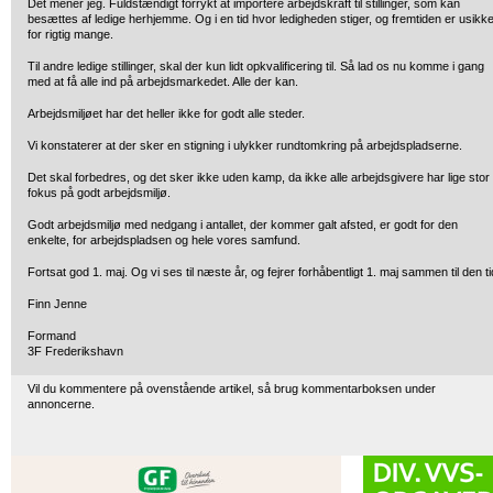
Det mener jeg. Fuldstændigt forrykt at importere arbejdskraft til stillinger, som kan
besættes af ledige herhjemme. Og i en tid hvor ledigheden stiger, og fremtiden er usikk
for rigtig mange.
Til andre ledige stillinger, skal der kun lidt opkvalificering til. Så lad os nu komme i gang
med at få alle ind på arbejdsmarkedet. Alle der kan.
Arbejdsmiljøet har det heller ikke for godt alle steder.
Vi konstaterer at der sker en stigning i ulykker rundtomkring på arbejdspladserne.
Det skal forbedres, og det sker ikke uden kamp, da ikke alle arbejdsgivere har lige stor
fokus på godt arbejdsmiljø.
Godt arbejdsmiljø med nedgang i antallet, der kommer galt afsted, er godt for den
enkelte, for arbejdspladsen og hele vores samfund.
Fortsat god 1. maj. Og vi ses til næste år, og fejrer forhåbentligt 1. maj sammen til den ti
Finn Jenne
Formand
3F Frederikshavn
Vil du kommentere på ovenstående artikel, så brug kommentarboksen under
annoncerne.