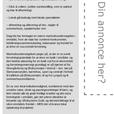
– Click & collect, (online varebestilling, som er pakket
og klar til afhentning)
– Lokalt gårdudsalg med lokale specialiteter
– afhentning og aflevering af eks. nøgler til
sommerhuse, spejderhytter mm.
Dagrofa har foretaget en større markedsundersøgelse i
området, hvor de nøje har vurderet konkurrenter,
befolkningssammensætning, købevaner og fremtid for
at drive en succesfuld forretning.
Markedsundersøgelsen peger på, at der er et sundt
forretningspotentiale for at drive en butik i området, og
den bedste placering for en butik (ud fra et økonomisk
og forretningsmæssigt grundlag) er på hjørnet af Ny
Skovgårdsvej og Østkystvejen i Voerså – dvs. tæt på
Stensnæsskolen, børnehus, sport og centralt i forhold
til trafikken på Østkystvejen, til og fra Lyngså og til
sommerhusområderne..
En ny stor lokal indkøbsmulighed, kombineret med den
smukke natur, skole og pasningsordninger til børn, og
ikke mindst alle de gode frivillige kræfter og det store
foreningsliv i området, gør det yderst attraktivt at
bosætte sig i Østkystens Guld, og dermed bidrage til at
sikre områdets fremtid – MEN det vil kræve lokal
opbakning til projektet.