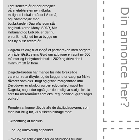
I det seneste år er der arbejdet
på at etablere en ny indkøbs
mulighed i
lokalområdet i Voerså,
og i samarbejde med
butikskæden Dagrofa, som står
bag butikkerne Meny, SPAR, Min
Købmand og Letkøb, er der nu
en unik mulighed for at bygge en
helt ny butik næste år.
Dagrofa er villig til at indgå et partnerskab med borgere i
området Østkystens Guld om at bygge en sprit ny 600
m2 stor og indbydende butik i 2020 og drive den i
minimum 10 år frem.
Dagrofa-kæden har mange tusinde forskellige
varenumre at tilbyde, og de lægger stor vægt på friske
råvarer som eks. frugt og grønt, morgenbrød mm.
Derudover er økologi og bæredygtighed vigtigt for
Dagrofa, noget der også gør det muligt at sælge lokale
arer fra nærområdet som eks. æg, honning, grøntsager
og kød.
Foruden at kunne tilbyde alle de dagligdagsvarer, som
man har brug for, vil butikken bidrage med:
– Afhentning af medicin
– Ind- og udlevering af pakker
– nye lokale arbejdspladser og studiejobs til unge