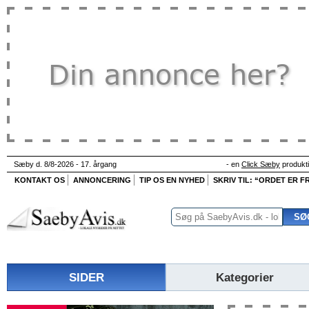
Sæby d. 8/8-2026 - 17. årgang
- en
Click Sæby
produkt
KONTAKT OS
ANNONCERING
TIP OS EN NYHED
SKRIV TIL: “ORDET ER FR
SIDER
Kategorier