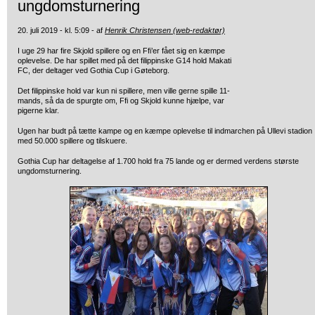
ungdomsturnering
20. juli 2019 - kl. 5:09 - af
Henrik Christensen (web-redaktør)
I uge 29 har fire Skjold spillere og en Ffi’er fået sig en kæmpe
oplevelse.
De har spillet med på det filippinske G14 hold Makati
FC, der deltager ved Gothia Cup i Gøteborg.
Det filippinske hold var kun ni spillere, men ville gerne spille 11-
mands, så da de spurgte om, Ffi og Skjold kunne hjælpe, var
pigerne klar.
Ugen har budt på tætte kampe og en kæmpe oplevelse til indmarchen på Ullevi stadion
med 50.000 spillere og tilskuere.
Gothia Cup har deltagelse af 1.700 hold fra 75 lande og er dermed verdens største
ungdomsturnering.