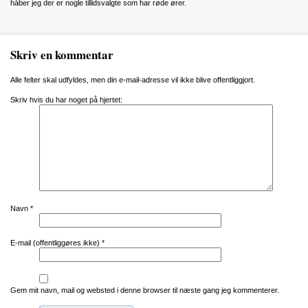
håber jeg der er nogle tillidsvalgte som har røde ører.
Skriv en kommentar
Alle felter skal udfyldes, men din e-mail-adresse vil ikke blive offentliggjort.
Skriv hvis du har noget på hjertet:
Navn
*
E-mail (offentliggøres ikke)
*
Gem mit navn, mail og websted i denne browser til næste gang jeg kommenterer.