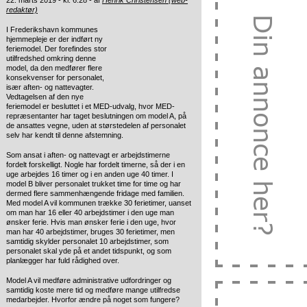
22. marts 2019 - kl. 6:28 - af
Henrik Christensen (web-
redaktør)
I Frederikshavn kommunes
hjemmepleje er der indført ny
feriemodel.
Der forefindes stor
utilfredshed omkring denne
model, da den medfører flere
konsekvenser for personalet,
især aften- og nattevagter.
Vedtagelsen af den nye
feriemodel er besluttet i et MED-udvalg, hvor MED-
repræsentanter har taget beslutningen om model A, på
de ansattes vegne, uden at størstedelen af personalet
selv har kendt til denne afstemning.
Som ansat i aften- og nattevagt er arbejdstimerne
fordelt forskelligt. Nogle har fordelt timerne, så der i en
uge arbejdes 16 timer og i en anden uge 40 timer. I
model B bliver personalet trukket time for time og har
dermed flere sammenhængende fridage med familien.
Med model A vil kommunen trække 30 ferietimer, uanset
om man har 16 eller 40 arbejdstimer i den uge man
ønsker ferie. Hvis man ønsker ferie i den uge, hvor
man har 40 arbejdstimer, bruges 30 ferietimer, men
samtidig skylder personalet 10 arbejdstimer, som
personalet skal yde på et andet tidspunkt, og som
planlægger har fuld rådighed over.
Model A vil medføre administrative udfordringer og
samtidig koste mere tid og medføre mange utilfredse
medarbejder. Hvorfor ændre på noget som fungere?