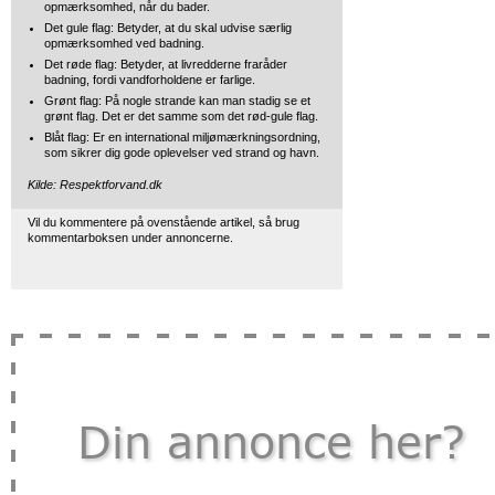
opmærksomhed, når du bader.
Det gule flag: Betyder, at du skal udvise særlig
opmærksomhed ved badning.
Det røde flag: Betyder, at livredderne fraråder
badning, fordi vandforholdene er farlige.
Grønt flag: På nogle strande kan man stadig se et
grønt flag. Det er det samme som det rød-gule flag.
Blåt flag: Er en international miljømærkningsordning,
som sikrer dig gode oplevelser ved strand og havn.
Kilde: Respektforvand.dk
Vil du kommentere på ovenstående artikel, så brug
kommentarboksen under annoncerne.