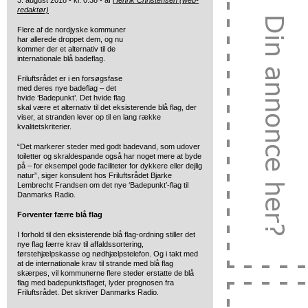
3. august 2018 - kl. 0:38 - af
Henrik Christensen (web-
redaktør)
Flere af de nordjyske kommuner
har allerede droppet dem, og nu
kommer
der et alternativ til de
internationale blå badeflag.
Friluftsrådet er i en forsøgsfase
med deres nye badeflag – det
hvide ‘Badepunkt’. Det hvide flag
skal være et alternativ til det eksisterende blå flag, der
viser, at stranden lever op til en lang række
kvalitetskriterier.
“Det markerer steder med godt badevand, som udover
toiletter og skraldespande også har noget mere at byde
på – for eksempel gode faciliteter for dykkere eller dejlig
natur”, siger konsulent hos Friluftsrådet Bjarke
Lembrecht Frandsen om det nye ‘Badepunkt’-flag til
Danmarks Radio.
Forventer færre blå flag
I forhold til den eksisterende blå flag-ordning stiller det
nye flag færre krav til affaldssortering,
førstehjælpskasse og nødhjælpstelefon. Og i takt med
at de internationale krav til strande med blå flag
skærpes, vil kommunerne flere steder erstatte de blå
flag med badepunktsflaget, lyder prognosen fra
Friluftsrådet. Det skriver Danmarks Radio.