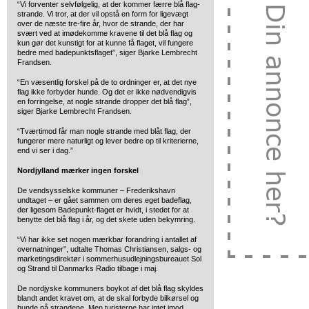
“Vi forventer selvfølgelig, at der kommer færre blå flag-
strande. Vi tror, at der vil opstå en form for ligevægt
over de næste tre-fire år, hvor de strande, der har
svært ved at imødekomme kravene til det blå flag og
kun gør det kunstigt for at kunne få flaget, vil fungere
bedre med badepunktsflaget”, siger Bjarke Lembrecht
Frandsen.
“En væsentlig forskel på de to ordninger er, at det nye
flag ikke forbyder hunde. Og det er ikke nødvendigvis
en forringelse, at nogle strande dropper det blå flag”,
siger Bjarke Lembrecht Frandsen.
“Tværtimod får man nogle strande med blåt flag, der
fungerer mere naturligt og lever bedre op til kriterierne,
end vi ser i dag.”
Nordjylland mærker ingen forskel
De vendsysselske kommuner – Frederikshavn
undtaget – er gået sammen om deres eget badeflag,
der ligesom Badepunkt-flaget er hvidt, i stedet for at
benytte det blå flag i år, og det skete uden bekymring.
“Vi har ikke set nogen mærkbar forandring i antallet af
overnatninger”, udtalte Thomas Christiansen, salgs- og
marketingsdirektør i sommerhusudlejningsbureauet Sol
og Strand til Danmarks Radio tilbage i maj.
De nordjyske kommuners boykot af det blå flag skyldes
blandt andet kravet om, at de skal forbyde bilkørsel og
hunde på strandene. Men turisterne har intet imod