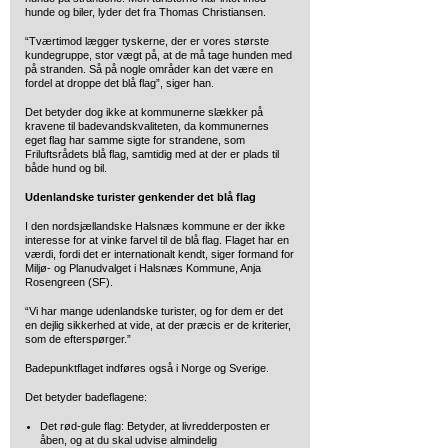
hunde og biler, lyder det fra Thomas Christiansen.
“Tværtimod lægger tyskerne, der er vores største
kundegruppe, stor vægt på, at de må tage hunden med
på stranden. Så på nogle områder kan det være en
fordel at droppe det blå flag”, siger han.
Det betyder dog ikke at kommunerne slækker på
kravene til badevandskvaliteten, da kommunernes
eget flag har samme sigte for strandene, som
Friluftsrådets blå flag, samtidig med at der er plads til
både hund og bil.
Udenlandske turister genkender det blå flag
I den nordsjællandske Halsnæs kommune er der ikke
interesse for at vinke farvel til de blå flag. Flaget har en
værdi, fordi det er internationalt kendt, siger formand for
Miljø- og Planudvalget i Halsnæs Kommune, Anja
Rosengreen (SF).
“Vi har mange udenlandske turister, og for dem er det
en dejlig sikkerhed at vide, at der præcis er de kriterier,
som de efterspørger.”
Badepunktflaget indføres også i Norge og Sverige.
Det betyder badeflagene:
Det rød-gule flag: Betyder, at livredderposten er
åben, og at du skal udvise almindelig