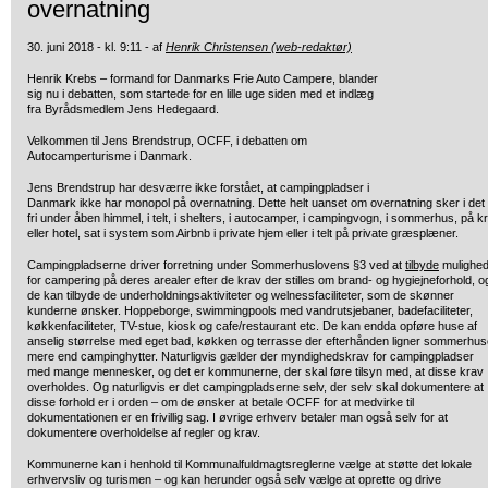
overnatning
30. juni 2018 - kl. 9:11 - af
Henrik Christensen (web-redaktør)
Henrik Krebs – formand for Danmarks Frie Auto Campere, blander
sig nu i debatten, som startede for en lille uge siden med et indlæg
fra Byrådsmedlem Jens Hedegaard.
Velkommen til Jens Brendstrup, OCFF, i debatten om
Autocamperturisme i Danmark.
Jens Brendstrup har desværre ikke forstået, at campingpladser i
Danmark ikke har monopol på overnatning. Dette helt uanset om overnatning sker i det
fri under åben himmel, i telt, i shelters, i autocamper, i campingvogn, i sommerhus, på k
eller hotel, sat i system som Airbnb i private hjem eller i telt på private græsplæner.
Campingpladserne driver forretning under Sommerhuslovens §3 ved at
tilbyde
mulighe
for campering på deres arealer efter de krav der stilles om brand- og hygiejneforhold, o
de kan tilbyde de underholdningsaktiviteter og welnessfaciliteter, som de skønner
kunderne ønsker. Hoppeborge, swimmingpools med vandrutsjebaner, badefaciliteter,
køkkenfaciliteter, TV-stue, kiosk og cafe/restaurant etc. De kan endda opføre huse af
anselig størrelse med eget bad, køkken og terrasse der efterhånden ligner sommerhus
mere end campinghytter. Naturligvis gælder der myndighedskrav for campingpladser
med mange mennesker, og det er kommunerne, der skal føre tilsyn med, at disse krav
overholdes. Og naturligvis er det campingpladserne selv, der selv skal dokumentere at
disse forhold er i orden – om de ønsker at betale OCFF for at medvirke til
dokumentationen er en frivillig sag. I øvrige erhverv betaler man også selv for at
dokumentere overholdelse af regler og krav.
Kommunerne kan i henhold til Kommunalfuldmagtsreglerne vælge at støtte det lokale
erhvervsliv og turismen – og kan herunder også selv vælge at oprette og drive