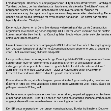
I modsætning til i Danmark er campingpladserne i I Tyskland i stærk vækst. Samtidig er
Tyskland det land, der har den længste historie med de såkaldte ”Stellplätze”, centralt
beliggende arealer med eller uden faciliteter, som byerne stiller til rådighed for
autocampere – og ofte også campingvogne – mod begrænset eller uden betaling. Det e
ganske enkelt en god forretning for byen og dens handlende – og derfor har næsten
byer i Tyskland en ”Stellplatz”.
Det er et klart bevis for, at Jens Brendstrups videreføring af det gamle Campingråds
argumenter ikke holder, og det er ærgerligt OCFF kører videre i samme rille om ”unfair
konkurrence” der blev fremført af Campingrådet i årevis – hvorpå det selv blev fældet a
netop konkurrencereglerne.
Unfair konkurrence nævner Campingrådet/OCFF derimod ikke, når Folketinget igen og
igen vedtager lempelser af afgifterne på campingpladsers enorme forbrug af energi og
vand – helt i modsætning til dansk miljøpolitik.
Hvis privathospitalerne forsøgte at bruge Campingrådets/OCFF´s argument om ”unfair
konkurrence” overfor regionerne og staten med krav om at alle patienter skulle
indlægges på disse private hospitaler – og selv betale for det, ville vi tro at det var 1.
april! Eller hvis offentlige badestrande – plejet af Naturstyrelsen for skattekroner –
kræves lukket indenfor 20 km radius fra private svømmehaller.
Kunne vi forestille os, at vi hos bageren gerne vil købe 1 grovrundstykke, men kun kan
få lov til at købe det, hvis vi samtidig køber en stang wienerbrød, 2 pk. smør, pålæg og
pålægschokolade?? Nej, vel!
De fleste autocamperbrugere ønsker kun deres frihed, en parkeringsplads og faciliteter
et par gange om ugen – ikke ”full service” bag hegn på et afsides liggende område med
adgang/udkørsel i sommermånederne når campingfatter har tid.
Der ER autocamperturister, der bruger campingpladser. Tit eller ind i mellem. Det sker