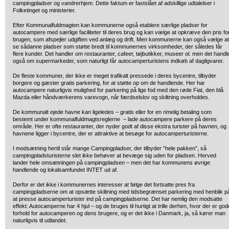
campingpladser og vandrerhjem. Dette faktum er fastslået af adskillige udtalelser i
Folketinget og ministerier.
Efter Kommunalfuldmagten kan kommunerne også etablere særlige pladser for
autocampere med særlige faciliteter til deres brug og kan vælge at opkræve den pris fo
brugen, som afspejler udgiften ved anlæg og drift. Men kommunerne kan også vælge at
se sådanne pladser som støtte bredt til kommunernes virksomheder, der således får
flere kunder. Det handler om restauranter, cafeer, tøjbutikker, museer ol. men det handl
også om supermarkeder, som naturligt får autocamperturistens indkøb af dagligvarer.
De fleste kommuner, der ikke er meget trafikalt pressede i deres bycentre, tilbyder
borgere og gæster gratis parkering, for at støtte op om de handlende. Her har
autocampere naturligvis mulighed for parkering på lige fod med den røde Fiat, den blå
Mazda eller håndværkerens varevogn, når færdselslov og skiltning overholdes.
De kommunalt ejede havne kan ligeledes – gratis eller for en rimelig betaling som
bestemt under kommunalfuldmagtsreglerne – lade autocampere parkere på deres
område. Her er ofte restauranter, der nyder godt af disse ekstra turister på havnen, og
havnene ligger i bycentre, der er attraktive at besøge for autocamperturisterne.
I modsætning hertil står mange Campingpladser, der tilbyder ”hele pakken”, så
campingpladsturisterne slet ikke behøver at bevæge sig uden for pladsen. Herved
lander hele omsætningen på campingpladsen – men det har kommunens øvrige
handlende og lokalsamfundet INTET ud af.
Derfor er det ikke i kommunernes interesser at følge det fortsatte pres fra
campingpladserne om at opsætte skiltning med tidsbegrænset parkering med henblik p
at presse autocamperturister ind på campingpladserne. Det har nemlig den modsatte
effekt: Autocamperne har 4 hjul – og de bruges til hurtigt at trille derhen, hvor der er god
forhold for autocamperen og dens brugere, og er det ikke i Danmark, ja, så kører man
naturligvis til udlandet.