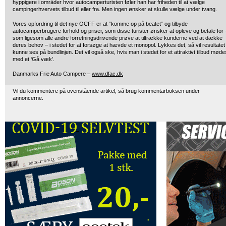
hyppigere i områder hvor autocamperturisten føler han har friheden til at vælge
campingerhvervets tilbud til eller fra. Men ingen ønsker at skulle vælge under tvang.
Vores opfordring til det nye OCFF er at ”komme op på beatet” og tilbyde
autocamperbrugere forhold og priser, som disse turister ønsker at opleve og betale for 
som ligesom alle andre forretningsdrivende prøve at tiltrække kunderne ved at dække
deres behov – i stedet for at forsøge at hævde et monopol. Lykkes det, så vil resultatet
kunne ses på bundlinjen. Det vil også ske, hvis man i stedet for et attraktivt tilbud møde
med et ‘Gå væk’.
Danmarks Frie Auto Campere –
www.dfac.dk
Vil du kommentere på ovenstående artikel, så brug kommentarboksen under
annoncerne.