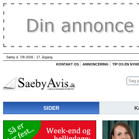
Sæby d. 7/8-2026 - 17. årgang
KONTAKT OS
ANNONCERING
TIP OS EN NYH
SIDER
K