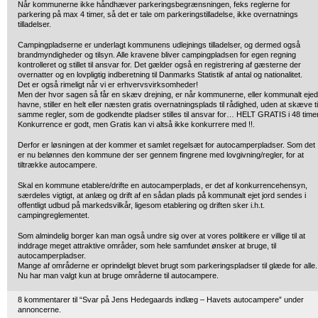
Når kommunerne ikke håndhæver parkeringsbegrænsningen, feks reglerne for
parkering på max 4 timer, så det er tale om parkeringstilladelse, ikke overnatnings
tilladelser.
Campingpladserne er underlagt kommunens udlejnings tilladelser, og dermed også
brandmyndigheder og tilsyn. Alle kravene bliver campingpladsen for egen regning
kontrolleret og stillet til ansvar for. Det gælder også en registrering af gæsterne der
overnatter og en lovpligtig indberetning til Danmarks Statistik af antal og nationalitet.
Det er også rimeligt når vi er erhvervsvirksomheder!
Men der hvor sagen så får en skæv drejning, er når kommunerne, eller kommunalt eje
havne, stiller en helt eller næsten gratis overnatningsplads til rådighed, uden at skæve ti
samme regler, som de godkendte pladser stilles til ansvar for… HELT GRATIS i 48 timer
Konkurrence er godt, men Gratis kan vi altså ikke konkurrere med !!.
Derfor er løsningen at der kommer et samlet regelsæt for autocamperpladser. Som det
er nu belønnes den kommune der ser gennem fingrene med lovgivning/regler, for at
tiltrække autocampere.
Skal en kommune etablere/drifte en autocamperplads, er det af konkurrencehensyn,
særdeles vigtigt, at anlæg og drift af en sådan plads på kommunalt ejet jord sendes i
offentligt udbud på markedsvilkår, ligesom etablering og driften sker i.h.t.
campingreglementet.
Som almindelig borger kan man også undre sig over at vores politikere er villige til at
inddrage meget attraktive områder, som hele samfundet ønsker at bruge, til
autocamperpladser.
Mange af områderne er oprindeligt blevet brugt som parkeringspladser til glæde for alle.
Nu har man valgt kun at bruge områderne til autocampere.
8 kommentarer til “Svar på Jens Hedegaards indlæg – Havets autocampere” under
annoncerne.