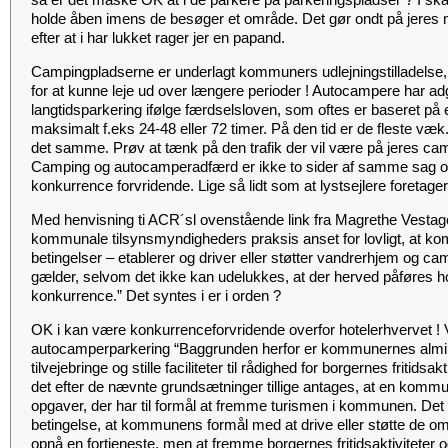
holde åben imens de besøger et område. Det gør ondt på jeres 
efter at i har lukket rager jer en papand.
Campingpladserne er underlagt kommuners udlejningstilladelse
for at kunne leje ud over længere perioder ! Autocampere har ad
langtidsparkering ifølge færdselsloven, som oftes er baseret på
maksimalt f.eks 24-48 eller 72 timer. På den tid er de fleste væk.
det samme. Prøv at tænk på den trafik der vil være på jeres cam
Camping og autocamperadfærd er ikke to sider af samme sag og 
konkurrence forvridende. Lige så lidt som at lystsejlere foretage
Med henvisning ti ACR´sl ovenstående link fra Magrethe Vestager”
kommunale tilsynsmyndigheders praksis anset for lovligt, at k
betingelser – etablerer og driver eller støtter vandrerhjem og ca
gælder, selvom det ikke kan udelukkes, at der herved påføres h
konkurrence.” Det syntes i er i orden ?
OK i kan være konkurrenceforvridende overfor hotelerhvervet ! 
autocamperparkering “Baggrunden herfor er kommunernes almind
tilvejebringe og stille faciliteter til rådighed for borgernes fritidsak
det efter de nævnte grundsætninger tillige antages, at en komm
opgaver, der har til formål at fremme turismen i kommunen. Det b
betingelse, at kommunens formål med at drive eller støtte de omtal
opnå en fortjeneste, men at fremme borgernes fritidsaktiviteter 