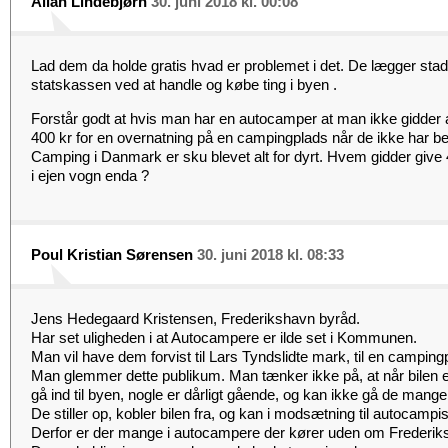
Allan Lindebjørn
30. juni 2018 kl. 00:08
Lad dem da holde gratis hvad er problemet i det. De lægger sta
statskassen ved at handle og købe ting i byen .
Forstår godt at hvis man har en autocamper at man ikke gidder at
400 kr for en overnatning på en campingplads når de ikke har beh
Camping i Danmark er sku blevet alt for dyrt. Hvem gidder give 
i ejen vogn enda ?
Poul Kristian Sørensen
30. juni 2018 kl. 08:33
Jens Hedegaard Kristensen, Frederikshavn byråd.
Har set uligheden i at Autocampere er ilde set i Kommunen.
Man vil have dem forvist til Lars Tyndslidte mark, til en camping
Man glemmer dette publikum. Man tænker ikke på, at når bilen 
gå ind til byen, nogle er dårligt gående, og kan ikke gå de man
De stiller op, kobler bilen fra, og kan i modsætning til autocampis
Derfor er der mange i autocampere der kører uden om Freder