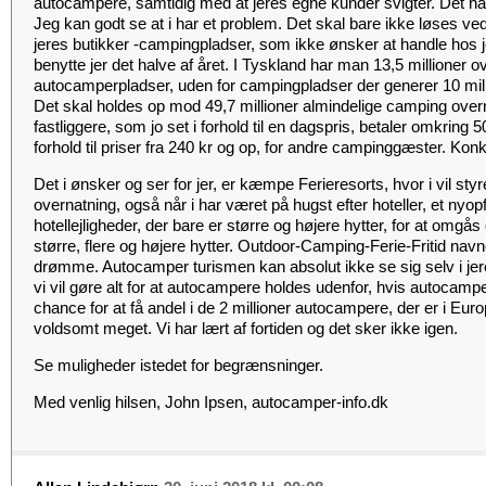
autocampere, samtidig med at jeres egne kunder svigter. Det har
Jeg kan godt se at i har et problem. Det skal bare ikke løses ved
jeres butikker -campingpladser, som ikke ønsker at handle hos j
benytte jer det halve af året. I Tyskland har man 13,5 millioner 
autocamperpladser, uden for campingpladser der generer 10 mil
Det skal holdes op mod 49,7 millioner almindelige camping over
fastliggere, som jo set i forhold til en dagspris, betaler omkring 
forhold til priser fra 240 kr og op, for andre campinggæster. Ko
Det i ønsker og ser for jer, er kæmpe Ferieresorts, hvor i vil styr
overnatning, også når i har været på hugst efter hoteller, et nyop
hotellejligheder, der bare er større og højere hytter, for at omg
større, flere og højere hytter. Outdoor-Camping-Ferie-Fritid navn
drømme. Autocamper turismen kan absolut ikke se sig selv i j
vi vil gøre alt for at autocampere holdes udenfor, hvis autocam
chance for at få andel i de 2 millioner autocampere, der er i Eur
voldsomt meget. Vi har lært af fortiden og det sker ikke igen.
Se muligheder istedet for begrænsninger.
Med venlig hilsen, John Ipsen, autocamper-info.dk