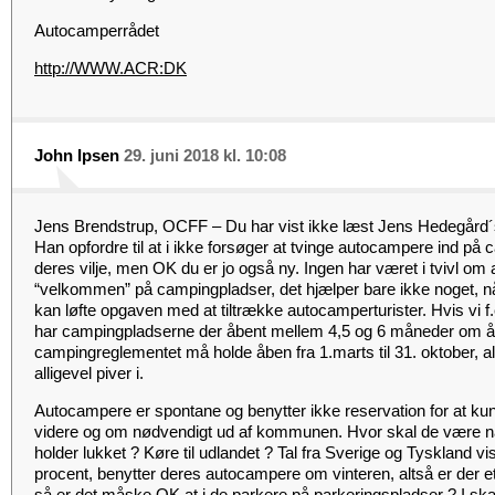
Autocamperrådet
http://WWW.ACR:DK
John Ipsen
29. juni 2018 kl. 10:08
Jens Brendstrup, OCFF – Du har vist ikke læst Jens Hedegård´s
Han opfordre til at i ikke forsøger at tvinge autocampere ind p
deres vilje, men OK du er jo også ny. Ingen har været i tvivl om
“velkommen” på campingpladser, det hjælper bare ikke noget, n
kan løfte opgaven med at tiltrække autocamperturister. Hvis vi 
har campingpladserne der åbent mellem 4,5 og 6 måneder om år
campingreglementet må holde åben fra 1.marts til 31. oktober, a
alligevel piver i.
Autocampere er spontane og benytter ikke reservation for at kun
videre og om nødvendigt ud af kommunen. Hvor skal de være n
holder lukket ? Køre til udlandet ? Tal fra Sverige og Tyskland v
procent, benytter deres autocampere om vinteren, altså er der e
så er det måske OK at i de parkere på parkeringspladser ? I ska