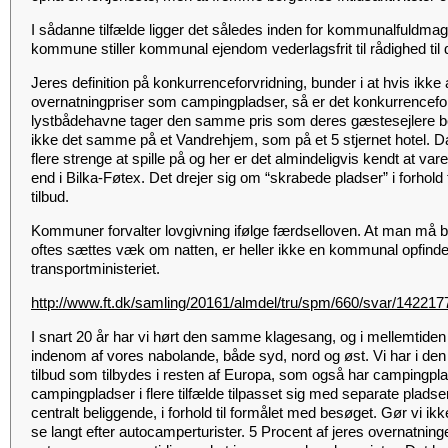
I sådanne tilfælde ligger det således inden for kommunalfuldma
kommune stiller kommunal ejendom vederlagsfrit til rådighed til
Jeres definition på konkurrenceforvridning, bunder i at hvis ikke 
overnatningpriser som campingpladser, så er det konkurrencefo
lystbådehavne tager den samme pris som deres gæstesejlere bet
ikke det samme på et Vandrehjem, som på et 5 stjernet hotel.
flere strenge at spille på og her er det almindeligvis kendt at varer
end i Bilka-Føtex. Det drejer sig om “skrabede pladser” i forhold
tilbud.
Kommuner forvalter lovgivning ifølge færdselloven. At man må b
oftes sættes væk om natten, er heller ikke en kommunal opfin
transportministeriet.
http://www.ft.dk/samling/20161/almdel/tru/spm/660/svar/142217
I snart 20 år har vi hørt den samme klagesang, og i mellemtiden 
indenom af vores nabolande, både syd, nord og øst. Vi har i den
tilbud som tilbydes i resten af Europa, som også har campingpla
campingpladser i flere tilfælde tilpasset sig med separate pladser.
centralt beliggende, i forhold til formålet med besøget. Gør vi i
se langt efter autocamperturister. 5 Procent af jeres overnatnin