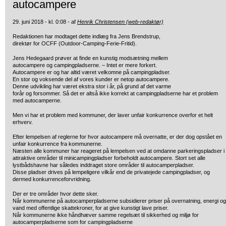
autocampere
29. juni 2018 - kl. 0:08 - af
Henrik Christensen (web-redaktør)
Redaktionen har modtaget dette indlæg fra Jens Brendstrup,
direktør
for OCFF (Outdoor-Camping-Ferie-Fritid).
Jens Hedegaard prøver at finde en kunstig modsætning mellem
autocampere og campingpladserne. – Intet er mere forkert.
Autocampere er og har altid været velkomne på campingpladser.
En stor og voksende del af vores kunder er netop autocampere.
Denne udvikling har været ekstra stor i år, på grund af det varme
forår og forsommer. Så det er altså ikke korrekt at campingpladserne har et problem
med autocamperne.
Men vi har et problem med kommuner, der laver unfair konkurrence overfor et helt
erhverv.
Efter lempelsen af reglerne for hvor autocampere må overnatte, er der dog opstået en
unfair konkurrence fra kommunerne.
Næsten alle kommuner har reageret på lempelsen ved at omdanne parkeringspladser i
attraktive områder til minicampingpladser forbeholdt autocampere. Stort set alle
lystbådshavne har således inddraget store områder til autocamperpladser.
Disse pladser drives på lempeligere vilkår end de privatejede campingpladser, og
dermed konkurrenceforvridning.
Der er tre områder hvor dette sker.
Når kommunerne på autocamperpladserne subsidierer priser på overnatning, energi og
vand med offentlige skattekroner, for at give kunstigt lave priser.
Når kommunerne ikke håndhæver samme regelsæt til sikkerhed og miljø for
autocamperpladserne som for campingpladserne