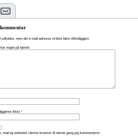
n kommentar
al udfyldes, men din e-mail-adresse vil ikke blive offentliggjort.
 har noget på hjertet:
tliggøres ikke)
*
, mail og websted i denne browser til næste gang jeg kommenterer.