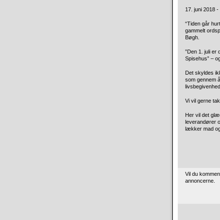
17. juni 2018 - 
“Tiden går hurt
gammelt
ordspr
Bøgh.
”Den 1. juli er
Spisehus” – og
Det skyldes i
som gennem åre
livsbegivenhed
Vi vil gerne ta
Her vil det glæ
leverandører og
lækker mad og 
Vil du kommen
annoncerne.