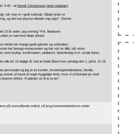
kl. 0:45 - af
Henrik Christensen (web-redaktør)
igt, når man er i godt selskab. Sådan lyder et
og, og det kan jeg kun tilslutte mig siger”, Dennis
 det 10 år siden, jeg overtog ”Frk. Madsens
 tiden er nærmest fløjet afsted.
kke mindst de mange gode gæster og selskaber,
ne har besøgt restauranten og har vist os tillid, når store
er som bryllup, konfirmation, jubilæum, fødselsdag m.m. skulle fejres.
kke alle for 10 dejlige år ved at holde åbent hus søndag den 1. juli kl. 11-15.
de personalet og jeg at se kunder, forretningsforbindelser, familie,
 venner af huset til nogle hyggelige timer, hvor vi vil forkæle jer med
skønne drikke. Vi glæder os til at se jer”.
tere på ovenstående artikel, så brug kommentarboksen under