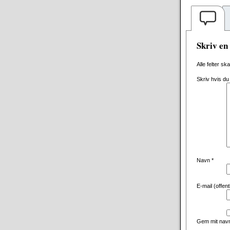
Skriv e
Alle felter sk
Skriv hvis du
Navn
*
E-mail (offen
Gem mit navn