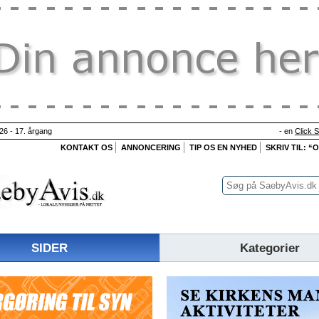
26 - 17. årgang
- en
Click 
KONTAKT OS
ANNONCERING
TIP OS EN NYHED
SKRIV TIL: “
SIDER
Kategorier