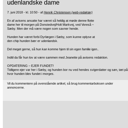
udenlandske dame
7. juni 2018 - kl. 10:50 - af
Henrik Christensen (web-redaktør)
En af avisens ansatte har været så heldig at møde denne flotte
dame
her til morgen på Donstedvej/Holt Markvej, ved Voreså –
Sæby. Men der må være nogen som savner hende.
Hunden har været forbi Dyrlægen i Sæby, som kunne oplyse at
den chip hunden bær er udenlandsk.
Del meget gerne, så hun kan komme hjem til sin egen familie igen..
Indtil da får hun lov at være sammen med Jeanette på avisens redaktion.
OPDATERING – EJER FUNDET!
Tidligere ejer var her i Sæby, og hunden bor nu ved hendes svigerdatter og søn, tæt på
hvor hunden blev fundet i morges.
Vil du kommentere på ovenstående artikel, så brug kommentarboksen under
annoncerne.