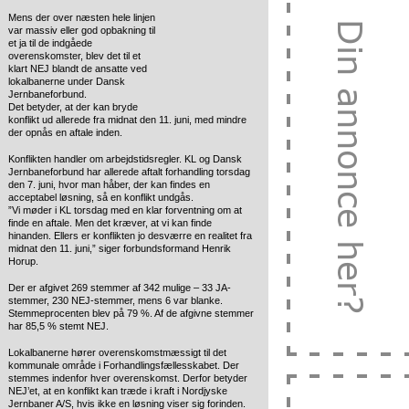
Mens der over næsten hele linjen
var massiv eller god opbakning til
et ja til de indgåede
overenskomster, blev det til et
klart NEJ blandt de ansatte ved
lokalbanerne under Dansk
Jernbaneforbund.
Det betyder, at der kan bryde
konflikt ud allerede fra midnat den 11. juni, med mindre
der opnås en aftale inden.
Konflikten handler om arbejdstidsregler. KL og Dansk
Jernbaneforbund har allerede aftalt forhandling torsdag
den 7. juni, hvor man håber, der kan findes en
acceptabel løsning, så en konflikt undgås.
”Vi møder i KL torsdag med en klar forventning om at
finde en aftale. Men det kræver, at vi kan finde
hinanden. Ellers er konflikten jo desværre en realitet fra
midnat den 11. juni,” siger forbundsformand Henrik
Horup.
Der er afgivet 269 stemmer af 342 mulige – 33 JA-
stemmer, 230 NEJ-stemmer, mens 6 var blanke.
Stemmeprocenten blev på 79 %. Af de afgivne stemmer
har 85,5 % stemt NEJ.
Lokalbanerne hører overenskomstmæssigt til det
kommunale område i Forhandlingsfællesskabet. Der
stemmes indenfor hver overenskomst. Derfor betyder
NEJ’et, at en konflikt kan træde i kraft i Nordjyske
Jernbaner A/S, hvis ikke en løsning viser sig forinden.