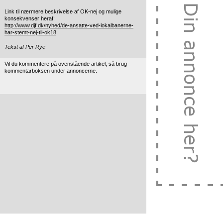
Link til nærmere beskrivelse af OK-nej og mulige
konsekvenser heraf:
http://www.djf.dk/nyhed/de-ansatte-ved-lokalbanerne-
har-stemt-nej-til-ok18
Tekst af Per Rye
Vil du kommentere på ovenstående artikel, så brug
kommentarboksen under annoncerne.