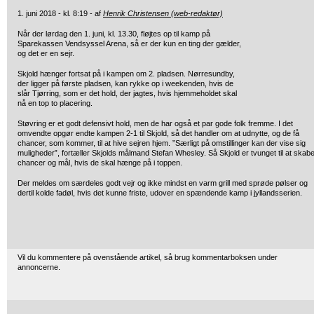
1. juni 2018 - kl. 8:19 - af
Henrik Christensen (web-redaktør)
Når der lørdag den 1. juni, kl. 13.30, fløjtes op til kamp på
Sparekassen
Vendsyssel Arena, så er der kun en ting der gælder,
og det er en sejr.
Skjold hænger fortsat på i kampen om 2. pladsen. Nørresundby,
der ligger på første pladsen, kan rykke op i weekenden, hvis de
slår Tjørring, som er det hold, der jagtes, hvis hjemmeholdet skal
nå en top to placering.
Støvring er et godt defensivt hold, men de har også et par gode folk fremme. I det
omvendte opgør endte kampen 2-1 til Skjold, så det handler om at udnytte, og de få
chancer, som kommer, til at hive sejren hjem. ”Særligt på omstillinger kan der vise sig
muligheder”, fortæller Skjolds målmand Stefan Whesley. Så Skjold er tvunget til at skab
chancer og mål, hvis de skal hænge på i toppen.
Der meldes om særdeles godt vejr og ikke mindst en varm grill med sprøde pølser og
dertil kolde fadøl, hvis det kunne friste, udover en spændende kamp i jyllandsserien.
Vil du kommentere på ovenstående artikel, så brug kommentarboksen under
annoncerne.