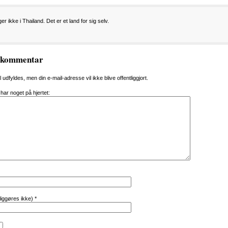
r ikke i Thailand. Det er et land for sig selv.
n kommentar
al udfyldes, men din e-mail-adresse vil ikke blive offentliggjort.
 har noget på hjertet:
tliggøres ikke)
*