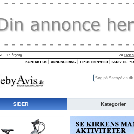
26 - 17. årgang
- en
Click 
KONTAKT OS
ANNONCERING
TIP OS EN NYHED
SKRIV TIL: “
SIDER
Kategorier