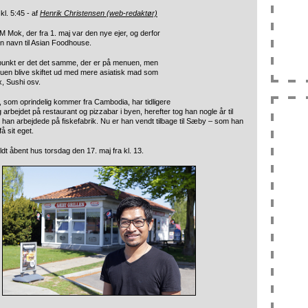
kl. 5:45 - af
Henrik Christensen (web-redaktør)
M Mok, der fra 1. maj var den nye ejer, og derfor
en navn til Asian Foodhouse.
nkt er det det samme, der er på menuen, men
uen blive skiftet ud med mere asiatisk mad som
, Sushi osv.
som oprindelig kommer fra Cambodia, har tidligere
arbejdet på restaurant og pizzabar i byen, herefter tog han nogle år til
r han arbejdede på fiskefabrik. Nu er han vendt tilbage til Sæby – som han
få sit eget.
oldt åbent hus torsdag den 17. maj fra kl. 13.