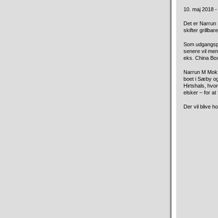
10. maj 2018 - 
Det er Narrun 
skifter
grillbar
Som udgangspu
senere vil men
eks. China Box
Narrun M Mok, 
boet i Sæby og 
Hirtshals, hvo
elsker – for at 
Der vil blive h