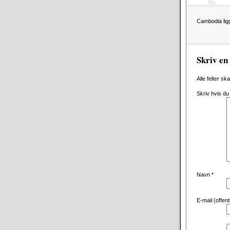
Cambodia ligge
Skriv e
Alle felter sk
Skriv hvis du
Navn
*
E-mail (offen