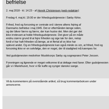
befrielse
2. maj 2018 - kl. 14:23 - af
Henrik Christensen (web-redaktør)
Fredag 4. maj kl. 19.00 er der frihedsgudstjeneste i Sæby Kirke.
Frihed, fred og forsoning er centrale ord i denne aftens fejring af
Danmarks befrielse i maj 1945. Det er efterhånden længe siden,
og der bliver færre og færre, der kan huske det. Men det gør det
ikke irrelevant at holde frihedsgudstjeneste. Det giver på en måde
endnu større grund til at fejre friheden og sige tak for den, netop
fordi vi har haft friheden så længe, at et flertal af os ikke har
oplevet andet. Og en frihedsgudstjeneste kan også minde os om, at frihed, fred og
forsoning ikke er en selvfølge, den er noget, der til stadighed må kæmpes for.
Ved gudstjenesten medvirker Musikkorps Sæby og sognepræst Peter Jessen.
Foreningen og lignende er meget velkomne til at deltage med faner. Efter gudstjenesten
går vi i Mariehuset, hvor vi får kaffe og synger danske sange.
Vil du kommentere på ovenstående artikel, så brug kommentarboksen under
annoncerne.