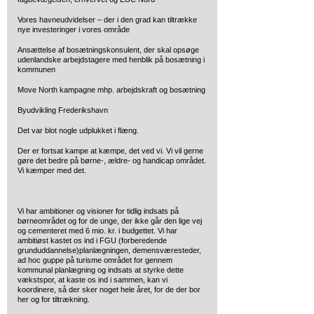
Vores havneudvidelser – der i den grad kan tiltrække
nye investeringer i vores område
Ansættelse af bosætningskonsulent, der skal opsøge
udenlandske arbejdstagere med henblik på bosætning i
kommunen
Move North kampagne mhp. arbejdskraft og bosætning
Byudvikling Frederikshavn
Det var blot nogle udplukket i flæng.
Der er fortsat kampe at kæmpe, det ved vi. Vi vil gerne
gøre det bedre på børne-, ældre- og handicap området.
Vi kæmper med det.
Vi har ambitioner og visioner for tidlig indsats på
børneområdet og for de unge, der ikke går den lige vej
og cementeret med 6 mio. kr. i budgettet. Vi har
ambitiøst kastet os ind i FGU (forberedende
grunduddannelse)planlægningen, demensværesteder,
ad hoc guppe på turisme området for gennem
kommunal planlægning og indsats at styrke dette
vækstspor, at kaste os ind i sammen, kan vi
koordinere, så der sker noget hele året, for de der bor
her og for tiltrækning.