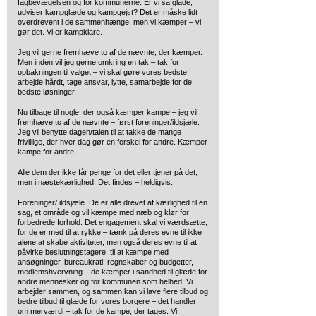
fagbevægelsen og for kommunerne. Er vi så glade,
udviser kampglæde og kampgejst? Det er måske lidt
overdrevent i de sammenhænge, men vi kæmper – vi
gør det. Vi er kampklare.
Jeg vil gerne fremhæve to af de nævnte, der kæmper.
Men inden vil jeg gerne omkring en tak – tak for
opbakningen til valget – vi skal gøre vores bedste,
arbejde hårdt, tage ansvar, lytte, samarbejde for de
bedste løsninger.
Nu tilbage til nogle, der også kæmper kampe – jeg vil
fremhæve to af de nævnte – først foreninger/ildsjæle.
Jeg vil benytte dagen/talen til at takke de mange
frivillige, der hver dag gør en forskel for andre. Kæmper
kampe for andre.
Alle dem der ikke får penge for det eller tjener på det,
men i næstekærlighed. Det findes – heldigvis.
Foreninger/ ildsjæle. De er alle drevet af kærlighed til en
sag, et område og vil kæmpe med næb og klør for
forbedrede forhold. Det engagement skal vi værdsætte,
for de er med til at rykke – tænk på deres evne til ikke
alene at skabe aktiviteter, men også deres evne til at
påvirke beslutningstagere, til at kæmpe med
ansøgninger, bureaukrati, regnskaber og budgetter,
medlemshvervning – de kæmper i sandhed til glæde for
andre mennesker og for kommunen som helhed. Vi
arbejder sammen, og sammen kan vi lave flere tilbud og
bedre tilbud til glæde for vores borgere – det handler
om merværdi – tak for de kampe, der tages. Vi