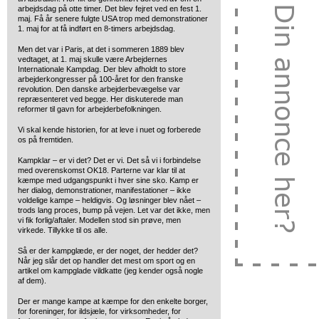
arbejdsdag på otte timer. Det blev fejret ved en fest 1.
maj. Få år senere fulgte USA trop med demonstrationer
1. maj for at få indført en 8-timers arbejdsdag.
Men det var i Paris, at det i sommeren 1889 blev
vedtaget, at 1. maj skulle være Arbejdernes
Internationale Kampdag. Der blev afholdt to store
arbejderkongresser på 100-året for den franske
revolution. Den danske arbejderbevægelse var
repræsenteret ved begge. Her diskuterede man
reformer til gavn for arbejderbefolkningen.
Vi skal kende historien, for at leve i nuet og forberede
os på fremtiden.
Kampklar – er vi det? Det er vi. Det så vi i forbindelse
med overenskomst OK18. Parterne var klar til at
kæmpe med udgangspunkt i hver sine sko. Kamp er
her dialog, demonstrationer, manifestationer – ikke
voldelige kampe – heldigvis. Og løsninger blev nået –
trods lang proces, bump på vejen. Let var det ikke, men
vi fik forlig/aftaler. Modellen stod sin prøve, men
virkede. Tillykke til os alle.
Så er der kampglæde, er der noget, der hedder det?
Når jeg slår det op handler det mest om sport og en
artikel om kampglade vildkatte (jeg kender også nogle
af dem).
Der er mange kampe at kæmpe for den enkelte borger,
for foreninger, for ildsjæle, for virksomheder, for