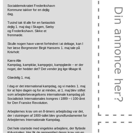
Socialdemokratiet Frederikshavn
Kommune takker for en dejlig
dag.
Tusind tak til alle for en fantastisk
dejlig 1. maj dag i Skagen, Sæby
og Frederikshavn. Sikke et
fremmøde.
Skulle nogen have været forhindret i at deltage, kan I
her læse Borgmester Birgit Hansens 1. maj tale på
Knivholt:
Kære Alle
Kampdag, kampklar, kampgejst, kampglæde – er der
noget, der hedder det? Det vender jeg lige tilbage til.
Glædelig 1. maj.
I dag er det international kampdag, og vi mødes 1. maj
for at fejre dagen og for at mindes, at 1. maj blev stiftet
som arbejderbevægelsens internationale kampdag på
Socialistisk Internationales kongres i 1889 – i 100-året
for Den Franske Revolution.
Arbejdernes krav om en 8-timers arbejdsdag var det,
der i slutningen af 1800-tallet blev grundfundamentet for
Arbejdernes Internationale Kampdag.
Det hele startede med engelske arbejdere, der flyttede
til Australien. Her fik de gennemført deres krav om en