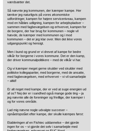
værdsætter det.
Så nævnte jeg kommunen, der kæmper kampe. Her
tænker jeg naturligvis på vores økonomiske
udfordringer, kampen for højere serviceniveau, kampen
mod en håbløs udligning, kampen for arbejdspladser –
sammen med fagbevægelsen og erhvervet, kampen for
de borgere, der har brug for kommunen – nogle vil
hævde, de kæmper med kommunen og i mod
kommunen – det er jeg klar over. Men det ikke vores
udgangspunkt og hensigt.
Men i bund og grund er vi drevet af kampe for bedre
vilkår for borgerne i vores kommune. Det er den kamp,
der driver kommunalpolitikere – med de vilkår vi har.
Og vi kæmper meget gerne skulder ved skulder med
politiske kollegapartier, med borgerne, med de ansatte,
med fagbevægelsen, med erhvervet – vi vil samarbejde
– altid!
Er alt noget med kampe, der er ved at suge energien ud
af os? Nej der er i sandhed også mange gode ting – ja
jeg nævnte alle de foreninger og frivillige, der kæmper i
og for vores område.
Lad mig nævne nogle udvalgte succeser –
opnået/opstået efter kampe, der skulle kæmpes først:
Etableringen af en Fishtec uddannelse – det gjorde
ingen for os – vi gjorde det selv i samarbejde med
fagbevægelsen, erhvervet og EUC Nord