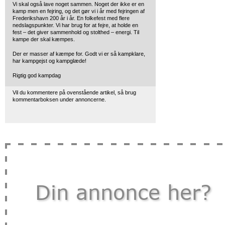
Vi skal også lave noget sammen. Noget der ikke er en
kamp men en fejring, og det gør vi i år med fejringen af
Frederikshavn 200 år i år. En folkefest med flere
nedslagspunkter. Vi har brug for at fejre, at holde en
fest – det giver sammenhold og stolthed – energi. Til
kampe der skal kæmpes.
Der er masser af kæmpe for. Godt vi er så kampklare,
har kampgejst og kampglæde!
Rigtig god kampdag
Vil du kommentere på ovenstående artikel, så brug
kommentarboksen under annoncerne.