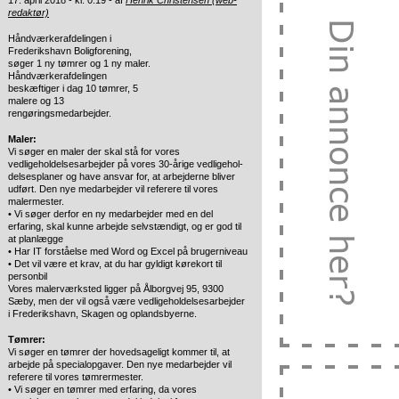
17. april 2018 - kl. 0:19 - af
Henrik Christensen (web-
redaktør)
Håndværkerafdelingen i
Frederikshavn Boligforening,
søger 1 ny tømrer
og 1 ny maler.
Håndværkerafdelingen
beskæftiger i dag 10 tømrer, 5
malere og 13
rengøringsmedarbejder.
Maler:
Vi søger en maler der skal stå for vores
vedligeholdelsesarbejder på vores 30-årige vedligehol-
delsesplaner og have ansvar for, at arbejderne bliver
udført. Den nye medarbejder vil referere til vores
malermester.
• Vi søger derfor en ny medarbejder med en del
erfaring, skal kunne arbejde selvstændigt, og er god til
at planlægge
• Har IT forståelse med Word og Excel på brugerniveau
• Det vil være et krav, at du har gyldigt kørekort til
personbil
Vores malerværksted ligger på Ålborgvej 95, 9300
Sæby, men der vil også være vedligeholdelsesarbejder
i Frederikshavn, Skagen og oplandsbyerne.
Tømrer:
Vi søger en tømrer der hovedsageligt kommer til, at
arbejde på specialopgaver. Den nye medarbejder vil
referere til vores tømrermester.
• Vi søger en tømrer med erfaring, da vores