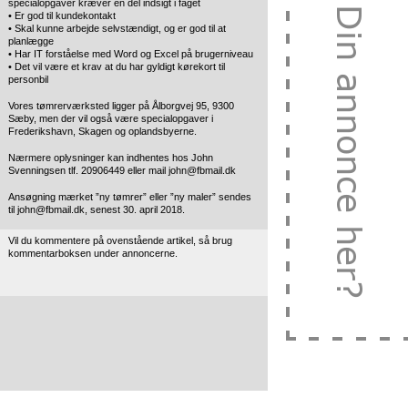
specialopgaver kræver en del indsigt i faget
• Er god til kundekontakt
• Skal kunne arbejde selvstændigt, og er god til at
planlægge
• Har IT forståelse med Word og Excel på brugerniveau
• Det vil være et krav at du har gyldigt kørekort til
personbil
Vores tømrerværksted ligger på Ålborgvej 95, 9300
Sæby, men der vil også være specialopgaver i
Frederikshavn, Skagen og oplandsbyerne.
Nærmere oplysninger kan indhentes hos John
Svenningsen tlf. 20906449 eller mail john@fbmail.dk
Ansøgning mærket ”ny tømrer” eller ”ny maler” sendes
til john@fbmail.dk, senest 30. april 2018.
Vil du kommentere på ovenstående artikel, så brug
kommentarboksen under annoncerne.