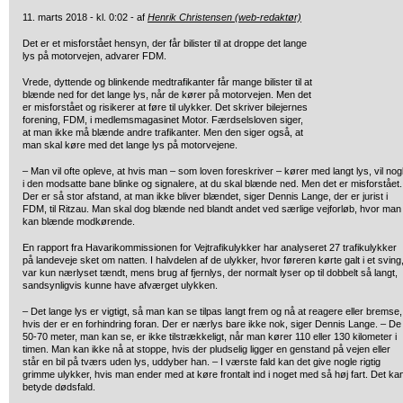
11. marts 2018 - kl. 0:02 - af
Henrik Christensen (web-redaktør)
Det er et misforstået hensyn, der får bilister til at droppe det lange
lys
på motorvejen,
advarer FDM.
Vrede, dyttende og blinkende medtrafikanter får mange bilister til at
blænde ned for det lange lys, når de kører på motorvejen. Men det
er misforstået og risikerer at føre til ulykker. Det skriver bilejernes
forening, FDM, i medlemsmagasinet Motor. Færdselsloven siger,
at man ikke må blænde andre trafikanter. Men den siger også, at
man skal køre med det lange lys på motorvejene.
– Man vil ofte opleve, at hvis man – som loven foreskriver – kører med langt lys, vil nog
i den modsatte bane blinke og signalere, at du skal blænde ned. Men det er misforstået.
Der er så stor afstand, at man ikke bliver blændet, siger Dennis Lange, der er jurist i
FDM, til Ritzau. Man skal dog blænde ned blandt andet ved særlige vejforløb, hvor man
kan blænde modkørende.
En rapport fra Havarikommissionen for Vejtrafikulykker har analyseret 27 trafikulykker
på landeveje sket om natten. I halvdelen af de ulykker, hvor føreren kørte galt i et sving
var kun nærlyset tændt, mens brug af fjernlys, der normalt lyser op til dobbelt så langt,
sandsynligvis kunne have afværget ulykken.
– Det lange lys er vigtigt, så man kan se tilpas langt frem og nå at reagere eller bremse,
hvis der er en forhindring foran. Der er nærlys bare ikke nok, siger Dennis Lange. – De
50-70 meter, man kan se, er ikke tilstrækkeligt, når man kører 110 eller 130 kilometer i
timen. Man kan ikke nå at stoppe, hvis der pludselig ligger en genstand på vejen eller
står en bil på tværs uden lys, uddyber han. – I værste fald kan det give nogle rigtig
grimme ulykker, hvis man ender med at køre frontalt ind i noget med så høj fart. Det ka
betyde dødsfald.