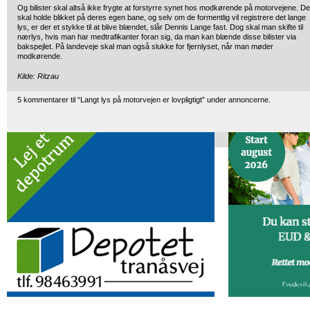
Og bilister skal altså ikke frygte at forstyrre synet hos modkørende på motorvejene. De
skal holde blikket på deres egen bane, og selv om de formentlig vil registrere det lange
lys, er der et stykke til at blive blændet, slår Dennis Lange fast. Dog skal man skifte til
nærlys, hvis man har medtrafikanter foran sig, da man kan blænde disse bilister via
bakspejlet. På landeveje skal man også slukke for fjernlyset, når man møder
modkørende.
Kilde: Ritzau
5 kommentarer til “Langt lys på motorvejen er lovpligtigt” under annoncerne.