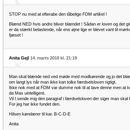
STOP nu med at efterabe den tåbelige FDM artikel !
Blænd NED hvis andre bliver blændet ! Sådan er loven og det gi
er da stærkt belastende, når ens øjne lige er blevet vant til mørket
fjæset !
Anita Gejl
14. marts 2018 kl. 21:19
Man skal blænde ned ved møde med modkørende og jo det blæn
om langt lys når man ikke kan tolke færdselsloven rigtigt.
Ikke nok med at FDM var dumme nok til at lave denne men at kop
da Max uintelligent.
Vil I sende mig den paragraf i færdselsloven der siger man skal
For jeg har ikke fundet den.
Hilsen kørelærer til kar. B-C-D-E
Anita