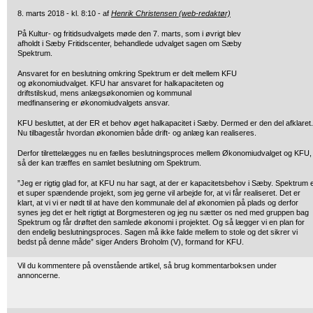
8. marts 2018 - kl. 8:10 - af
Henrik Christensen (web-redaktør)
På Kultur- og fritidsudvalgets møde den 7. marts, som i øvrigt blev
afholdt
i Sæby Fritidscenter, behandlede udvalget sagen om Sæby
Spektrum.
Ansvaret for en beslutning omkring Spektrum er delt mellem KFU
og økonomiudvalget. KFU har ansvaret for halkapaciteten og
driftstilskud, mens anlægsøkonomien og kommunal
medfinansering er økonomiudvalgets ansvar.
KFU besluttet, at der ER et behov øget halkapacitet i Sæby. Dermed er den del afklaret.
Nu tilbagestår hvordan økonomien både drift- og anlæg kan realiseres.
Derfor tilrettelægges nu en fælles beslutningsproces mellem Økonomiudvalget og KFU,
så der kan træffes en samlet beslutning om Spektrum.
”Jeg er rigtig glad for, at KFU nu har sagt, at der er kapacitetsbehov i Sæby. Spektrum 
et super spændende projekt, som jeg gerne vil arbejde for, at vi får realiseret. Det er
klart, at vi vi er nødt til at have den kommunale del af økonomien på plads og derfor
synes jeg det er helt rigtigt at Borgmesteren og jeg nu sætter os ned med gruppen bag
Spektrum og får drøftet den samlede økonomi i projektet. Og så lægger vi en plan for
den endelig beslutningsproces. Sagen må ikke falde mellem to stole og det sikrer vi
bedst på denne måde” siger Anders Broholm (V), formand for KFU.
Vil du kommentere på ovenstående artikel, så brug kommentarboksen under
annoncerne.