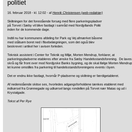
politiet
16. februar 2018 - kl. 12:02 - af
Henrik Christensen (web-redaktør)
Skiltningen for det forestående forsøg med flere parkeringspladser
på Torvet i Sæby
vil blive fastlagt i samråd med Nordjyllands Politi
inden for de kommende dage.
Indtil nu har kommunens afdeling for Park og Vej afmærket båsene
med stålsøm boret ned i flisebelægningen, som det også blev
beskrevet i artikel her i avisen forleden.
Teknisk assistent i Center for Teknik og Miljø, Morten Mendrup, forklarer, at
parkeringspladserne etableres efter ønske fra Sæby Handelsstandsforening. De laves
skrå og får front over mod Nordjyske Banks bygning, og de skal ifølge Morten Mendrup
let kunne omstilles fra parkering til handelsstandsforeningens events i byen.
Det er endnu ikke fastlagt, hvornår P-pladserne og skiltning er færdigetableret.
Af nedenstående skitse ses, hvorledes adgangsforholdene tænkes etableret med
indkørsel fra Grønnegade og udkørsel langs rondellen på Torvet nær Matas og ud i
Krystalgade.
Tekst af Per Rye