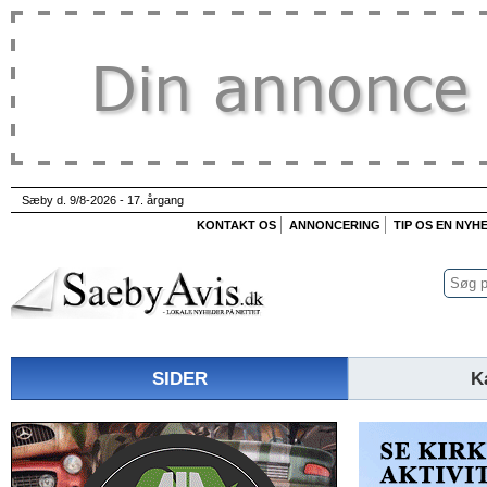
Sæby d. 9/8-2026 - 17. årgang
KONTAKT OS
ANNONCERING
TIP OS EN NYH
SIDER
K