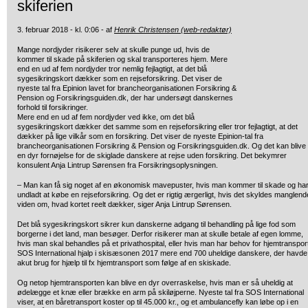
skiferien
3. februar 2018 - kl. 0:06 - af
Henrik Christensen (web-redaktør)
Mange nordjyder risikerer selv at skulle punge ud, hvis de
kommer til skade
på skiferien og skal transporteres hjem. Mere
end en ud af fem nordjyder tror nemlig fejlagtigt, at det blå
sygesikringskort dækker som en rejseforsikring. Det viser de
nyeste tal fra Epinion lavet for brancheorganisationen Forsikring &
Pension og Forsikringsguiden.dk, der har undersøgt danskernes
forhold til forsikringer.
Mere end en ud af fem nordjyder ved ikke, om det blå
sygesikringskort dækker det samme som en rejseforsikring eller tror fejlagtigt, at det
dækker på lige vilkår som en forsikring. Det viser de nyeste Epinion-tal fra
brancheorganisationen Forsikring & Pension og Forsikringsguiden.dk. Og det kan blive
en dyr fornøjelse for de skiglade danskere at rejse uden forsikring. Det bekymrer
konsulent Anja Lintrup Sørensen fra Forsikringsoplysningen.
– Man kan få sig noget af en økonomisk mavepuster, hvis man kommer til skade og ha
undladt at købe en rejseforsikring. Og det er rigtig ærgerligt, hvis det skyldes manglend
viden om, hvad kortet reelt dækker, siger Anja Lintrup Sørensen.
Det blå sygesikringskort sikrer kun danskerne adgang til behandling på lige fod som
borgerne i det land, man besøger. Derfor risikerer man at skulle betale af egen lomme,
hvis man skal behandles på et privathospital, eller hvis man har behov for hjemtranspor
SOS International hjalp i skisæsonen 2017 mere end 700 uheldige danskere, der havde
akut brug for hjælp til fx hjemtransport som følge af en skiskade.
Og netop hjemtransporten kan blive en dyr overraskelse, hvis man er så uheldig at
ødelægge et knæ eller brække en arm på skiløjperne. Nyeste tal fra SOS International
viser, at en båretransport koster op til 45.000 kr., og et ambulancefly kan løbe op i en