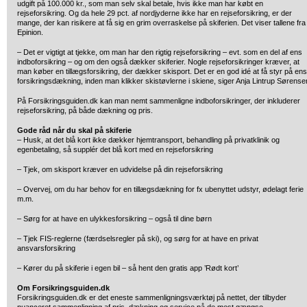
udgift på 100.000 kr., som man selv skal betale, hvis ikke man har købt en
rejseforsikring. Og da hele 29 pct. af nordjyderne ikke har en rejseforsikring, er der
mange, der kan risikere at få sig en grim overraskelse på skiferien. Det viser tallene fra
Epinion.
– Det er vigtigt at tjekke, om man har den rigtig rejseforsikring – evt. som en del af ens
indboforsikring – og om den også dækker skiferier. Nogle rejseforsikringer kræver, at
man køber en tillægsforsikring, der dækker skisport. Det er en god idé at få styr på ens
forsikringsdækning, inden man klikker skistøvlerne i skiene, siger Anja Lintrup Sørense
På Forsikringsguiden.dk kan man nemt sammenligne indboforsikringer, der inkluderer
rejseforsikring, på både dækning og pris.
Gode råd når du skal på skiferie
– Husk, at det blå kort ikke dækker hjemtransport, behandling på privatklinik og
egenbetaling, så supplér det blå kort med en rejseforsikring
– Tjek, om skisport kræver en udvidelse på din rejseforsikring
– Overvej, om du har behov for en tillægsdækning for fx ubenyttet udstyr, ødelagt ferie
m.m.
– Sørg for at have en ulykkesforsikring – også til dine børn
– Tjek FIS-reglerne (færdselsregler på ski), og sørg for at have en privat
ansvarsforsikring
– Kører du på skiferie i egen bil – så hent den gratis app ’Rødt kort’
Om Forsikringsguiden.dk
Forsikringsguiden.dk er det eneste sammenligningsværktøj på nettet, der tilbyder