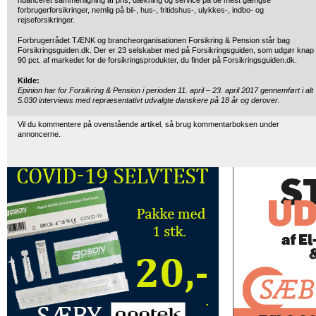
nuanceret sammenligning af pris, dækning og service på de mest gængse
forbrugerforsikringer, nemlig på bil-, hus-, fritidshus-, ulykkes-, indbo- og
rejseforsikringer.
Forbrugerrådet TÆNK og brancheorganisationen Forsikring & Pension står bag
Forsikringsguiden.dk. Der er 23 selskaber med på Forsikringsguiden, som udgør knap
90 pct. af markedet for de forsikringsprodukter, du finder på Forsikringsguiden.dk.
Kilde:
Epinion har for Forsikring & Pension i perioden 11. april – 23. april 2017 gennemført i alt
5.030 interviews med repræsentativt udvalgte danskere på 18 år og derover.
Vil du kommentere på ovenstående artikel, så brug kommentarboksen under
annoncerne.