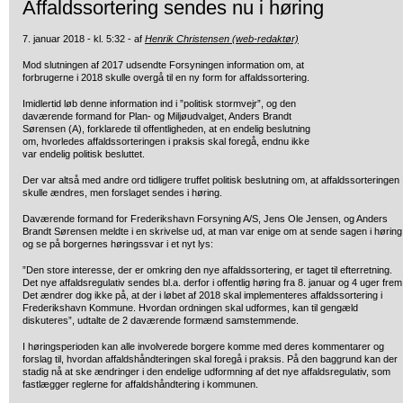
Affaldssortering sendes nu i høring
7. januar 2018 - kl. 5:32 - af
Henrik Christensen (web-redaktør)
Mod slutningen af 2017 udsendte Forsyningen information om, at
forbrugerne
i 2018 skulle overgå til en ny form for affaldssortering.
Imidlertid løb denne information ind i ”politisk stormvejr”, og den
daværende formand for Plan- og Miljøudvalget, Anders Brandt
Sørensen (A), forklarede til offentligheden, at en endelig beslutning
om, hvorledes affaldssorteringen i praksis skal foregå, endnu ikke
var endelig politisk besluttet.
Der var altså med andre ord tidligere truffet politisk beslutning om, at affaldssorteringen
skulle ændres, men forslaget sendes i høring.
Daværende formand for Frederikshavn Forsyning A/S, Jens Ole Jensen, og Anders
Brandt Sørensen meldte i en skrivelse ud, at man var enige om at sende sagen i høring
og se på borgernes høringssvar i et nyt lys:
”Den store interesse, der er omkring den nye affaldssortering, er taget til efterretning.
Det nye affaldsregulativ sendes bl.a. derfor i offentlig høring fra 8. januar og 4 uger frem
Det ændrer dog ikke på, at der i løbet af 2018 skal implementeres affaldssortering i
Frederikshavn Kommune. Hvordan ordningen skal udformes, kan til gengæld
diskuteres”, udtalte de 2 daværende formænd samstemmende.
I høringsperioden kan alle involverede borgere komme med deres kommentarer og
forslag til, hvordan affaldshåndteringen skal foregå i praksis. På den baggrund kan der
stadig nå at ske ændringer i den endelige udformning af det nye affaldsregulativ, som
fastlægger reglerne for affaldshåndtering i kommunen.