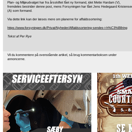
Plan- og Miljøudvalget har fra årsskiftet fået ny formand, idet Mette Hardam (V),
fremdeles bestrider denne post, mens Forsyningen har fået Jens Hedegaard Kristense
(A) som formand.
Via dette link kan der læses mere om planerne for affaldssortering:
https://www.forsyningen.dk/Privat/Nyheder/Affaldssortering-sendes-i-h%C3%B8ring
Tekst af Per Rye
Vil du kommentere på ovenstående artikel, så brug kommentarboksen under
annoncerne.