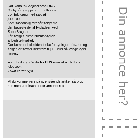
Det Danske Spejderkorps DDS
Sæbygårdgruppen er traditionen
tro
i fuld gang med salg af
juletræet.
Som sædvanlig foregår salget fra
den bageste del af P-pladsen ved
SuperBrugsen.
I år sælges alene Normansgran
af bedste kvalitet.
Der kommer hele tiden friske forsyninger af træer, og
salget fortsætter helt frem til jul – eller så længe lager
haves.
Foto: Edith og Cecilie fra DDS viser et af de flotte
juletræer.
Tekst af Per Rye
Vil du kommentere på ovenstående artikel, så brug
kommentarboksen under annoncerne.