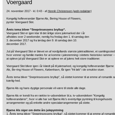
Voergaard
24. november 2017 - kl. 0:43 - af
Henrik Christensen (web-redaktør)
Kongelig hofleverandør Bjarne Als, Bering House of Flowers,
pynter
Voergaard Slot.
Årets tema bliver ”Sneprinsessens bryllup”.
Voergaard Slot er igen klar til det årlige store julemarked der i år
afholdes over 2 weekender, nemlig fra fredag den 1. til søndag den
3. december 2017 og fra lørdag den 9. til søndag den 10.
december 2017.
Jul på Voergaard Slot er blevet en af nordjyllands største juletraditioner, et samlingssted
hvor venner og familie mødes for at komme i julestemning i slottets historiske rammer –
at opleve jul på Voergaard Slot er at opleve en af julens helt store traditioner.
Voergaard Slot bliver igen i år klædt på til julemarked, og kongelig hofleverandør Bjarne
Als, Be-ring House of Flowers, København, får igen ”frit løb” i de smukke stuer.
Årets tema bliver ”Sneprinsessens bryllup”, så slottet kommer til at emme af romantik o
kærlig-hed.
Bjarne Als og hans dygtige personale vil være til stede alle dage.
Bjarne Als er kendt fra en række tv-udsendelser bl.a. tv-udsendelsen ”Kongelig
hofleverandører”, hvor vi alle har set Bjarne Als’s eventyrlige pyntning til kongehusets
arrangementer og på enkelte andre specialarrangementer på slotte.
Bjarne Als siger om dette års julepyntning
1. Årets tema bliver ”Sneprinsessens bryllup”, så slottet kommer til at emme af romanti