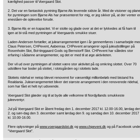
kærlighed passer til Voergaard Slot.
2. Det var en fantastisk pyntning Bjarne Als leverede sidste år. Med de visioner og plan
for pyntningen som Bjarne Als har præsenteret for mig, er jeg sikker på, at der venter e
eneståen-de oplevelse forude.
3. Bjarne Als er en kapacitet. Vi er stolte og glade over at det er lykkedes at få ham til
igen at bi-stå med pyntningen af Voergaards smukke stuer.
Laden-Andersen fortæller, at julearrangementet igen i år gennemføres i samarbejde me
Claus Petersen, CHPevent, Aabenraa. CHPevent arrangerer også juleudstillinger på
Rosenholm Slot, Bol-tinggaard Gods og Bernstorff Slot. CHPevent har således stor
erfaring i sådanne arrangementer, og det er med til at øge aktiviteten.
Der vil ud over pyntningen af slottet være stor aktivitet på og omkring slottet. Over 70
udstillere har boder på slottet, i slotsgården og i slottets lade.
Slottets ridehal er netop blevet renoveret for væsentligt millionbeløb med bistand fra
Realdania. Julearrangementet bliver det største arrangement i den renoverede ridehal,
som har fået et helt nyt udseende.
Voergaard Slot glæder sig til at byde alle velkomne til Nordjyllands smukkeste
juleeventyr.
Jul på Voergaard Slot er åbent fredag den 1. december 2017 kl. 12.00-16.00, lørdag de
2. og søn-dag den 3. december samt lørdag den 9. og søndag den 10. december 2017
kl. 10.00-16.00.
Flere oplysninger på
www.voergaardslot.dk
og
www.chpevent.dk
og på Facebook unde
”Voergaard Slot”.