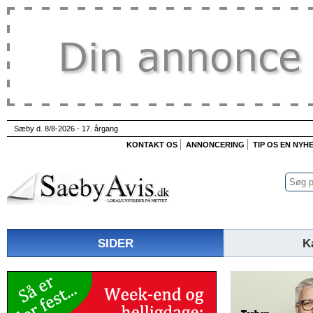
Sæby d. 8/8-2026 - 17. årgang
KONTAKT OS
ANNONCERING
TIP OS EN NYH
SIDER
K