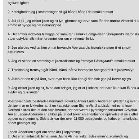
og kær-lighed.
2. Kærligheden og julestemningen vil gå hånd i hånd i de smukke stuer.
3.
Jul jul jul , jeg elsker julen og alt lys, glimmer og farve som får den mørke vintertid til a
emme af hygge og næstekærlighed.
4.
December indbyder til hygge og samvær i smukke omgivelser. Voergaard’s historisk
stuer opfylder alle mine forventninger om en eventyrlig jul.
5.
Jeg glædes ved tanken om at forvandle Voergaard’s historiske stuer til et smukt
juleunivers.
6.
Jeg vil skabe en stemning af juletraditioner og fremsyn i Voergaard’s smukke stuer.
7.
Tradition og fremsyn går hånd i hånd, når vi forvandler Voergaard til et juleeventyr.
8.
Julen er den tid på året, hvor man bare ikke kan gi den nok gas på farver og lys.
9.
Jeg elsker julen og alt, hvad den bringer, jeg er et julebarn, der bare ikke kan få nok a
sløjfer og guir-lander.
Voergaard Slots bestyrelsesformand, advokat Anker Laden-Andersen glæder sig over, 
det igen i år er lykkedes at få en kapacitet som Bjarne Als til at bistå med pyntningen.
Dermed sikres det, at den høje kvalitet, der har været i pyntningen fortsætter. Advokat
Anker Laden-Andersen er sikker på, at det bliver en enestående oplevelse at se slottet
og den nye pyntning. Sidste år var der over 11.000 besøgende, og håbet er naturligvis,
at det gentager sig.
Laden-Andersen siger om dette års julepyntning:
1. Det er et fantastisk tema, som Bjarne Als har valgt. Julestemning, romantik og