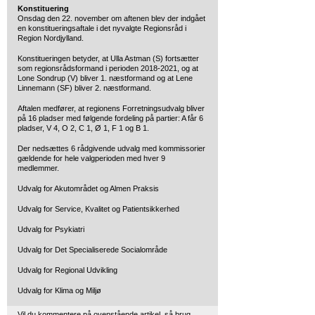
Konstituering
Onsdag den 22. november om aftenen blev der indgået
en konstitueringsaftale i det nyvalgte Regionsråd i
Region Nordjylland.
Konstitueringen betyder, at Ulla Astman (S) fortsætter
som regionsrådsformand i perioden 2018-2021, og at
Lone Sondrup (V) bliver 1. næstformand og at Lene
Linnemann (SF) bliver 2. næstformand.
Aftalen medfører, at regionens Forretningsudvalg bliver
på 16 pladser med følgende fordeling på partier: A får 6
pladser, V 4, O 2, C 1, Ø 1, F 1 og B 1.
Der nedsættes 6 rådgivende udvalg med kommissorier
gældende for hele valgperioden med hver 9
medlemmer.
Udvalg for Akutområdet og Almen Praksis
Udvalg for Service, Kvalitet og Patientsikkerhed
Udvalg for Psykiatri
Udvalg for Det Specialiserede Socialområde
Udvalg for Regional Udvikling
Udvalg for Klima og Miljø
Vil du kommentere på ovenstående artikel, så brug