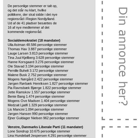
De personlige stemmer er talt op,
og det står nu klart, hvilke
politikere,
der skal sidde i det nye
regionsråd i Region Nordjylland.
Ud af de 41 pladser besættes de
16 af nye medlemmer af det
kommende regionsråd.
Socialdemokratiet (18 mandater)
Ulla Astman 48.586 personlige stemmer
Thomas Hav 3.887 personlige stemmer
Lauge Larsen 3.813 personlige stemmer
Tina Juul Kjellberg 3.628 personlige stemmer
Hanne Korsgaard 3.276 personlige stemmer
Ole Stavad 3.194 personlige stemmer
Pernille Buhelt 3.172 personlige stemmer
Malene Busk 2.752 personlige stemmer
Mogens Nørgård 2.422 personlige stemmer
Jørgen Rørbæk Henriksen 1.827 personlige stemmer
Pia Ravnsbæk Bjærge 1.822 personlige stemmer
Jette Ramskov 1.557 personlige stemmer
Bente Bang 1.474 personlige stemmer
Mogens Ove Madsen 1.404 personlige stemmer
Medzait Ljatifi 1.329 personlige stemmer
Lis Mancini 1.094 personlige stemmer
Jørgen Hansen 990 personlige stemmer
Ejner Guldager Nielsen 962 personlige stemmer
Venstre, Danmarks Liberale Parti (11 mandater)
Lone Sondrup 10.675 personlige stemmer
Lina Hundebøll Jespersen 4.291 personlige stemmer