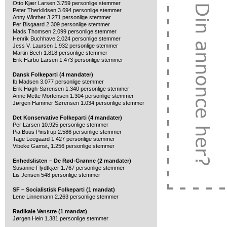
Otto Kjær Larsen 3.759 personlige stemmer
Peter Therkildsen 3.694 personlige stemmer
Anny Winther 3.271 personlige stemmer
Per Bisgaard 2.309 personlige stemmer
Mads Thomsen 2.099 personlige stemmer
Henrik Buchhave 2.024 personlige stemmer
Jess V. Laursen 1.932 personlige stemmer
Martin Bech 1.818 personlige stemmer
Erik Harbo Larsen 1.473 personlige stemmer
Dansk Folkeparti (4 mandater)
Ib Madsen 3.077 personlige stemmer
Erik Høgh-Sørensen 1.340 personlige stemmer
Anne Mette Mortensen 1.304 personlige stemmer
Jørgen Hammer Sørensen 1.034 personlige stemmer
Det Konservative Folkeparti (4 mandater)
Per Larsen 10.925 personlige stemmer
Pia Buus Pinstrup 2.586 personlige stemmer
Tage Leegaard 1.427 personlige stemmer
Vibeke Gamst, 1.256 personlige stemmer
Enhedslisten – De Rød-Grønne (2 mandater)
Susanne Flydtkjær 1.767 personlige stemmer
Lis Jensen 548 personlige stemmer
SF – Socialistisk Folkeparti (1 mandat)
Lene Linnemann 2.263 personlige stemmer
Radikale Venstre (1 mandat)
Jørgen Hein 1.381 personlige stemmer