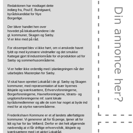
Redaktionen har modtaget dette
indlæg fra, Poul E. Bundgaard,
byrådskandidat for Nye
Borgerlige.
Der bliver handlet hen over
hovedet på lokalsamfundene i de
gl. kommuner, Skagen og Sæby.
Vi er ikke med på råd.
For eksempel blev vi ikke hørt, om vi ønskede havet
fyldt op med kystnære vindmøller og det smukke
Kattegat gjort til industriområde for el-produktion ud for
Sæby og sommerhusområderne.
Vi er heller ikke ordentlig med i planlægningen når der
udarbejdes Masterplan for Sæby.
Vi skal have oprettet Lokalråd i de gl. Sæby og Skagen
kommuner, med repræsentation af især byernes
ildsjæle og iværksættere, Erhvervsforeningerne,
Borgerforeningerne, Havneforeningerne, Idræts- og
ungdomsforeningerne mf. samt lokale
byrådsmedlemmer og alle de som har noget at byde ind
med for at styrke nærområderne.
Frederikshavn Kommune er et af landets allerfattigste
kommuner. Vi genererer alt for få penge, tjener alt for
lidt og har for lav Velfærd. Derfor er det helt afgørende
nødvendig at vi får driftige erhvervsfolk, ildsjæle og
iværksættere med i et aktivt Lokalråd.