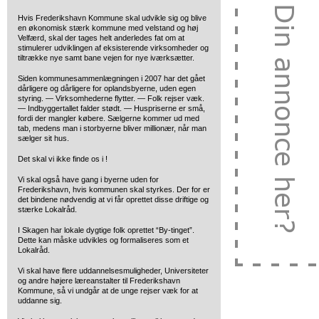
Hvis Frederikshavn Kommune skal udvikle sig og blive
en økonomisk stærk kommune med velstand og høj
Velfærd, skal der tages helt anderledes fat om at
stimulerer udviklingen af eksisterende virksomheder og
tiltrække nye samt bane vejen for nye iværksætter.
Siden kommunesammenlægningen i 2007 har det gået
dårligere og dårligere for oplandsbyerne, uden egen
styring. — Virksomhederne flytter. — Folk rejser væk.
— Indbyggertallet falder stødt. — Huspriserne er små,
fordi der mangler købere. Sælgerne kommer ud med
tab, medens man i storbyerne bliver millionær, når man
sælger sit hus.
Det skal vi ikke finde os i !
Vi skal også have gang i byerne uden for
Frederikshavn, hvis kommunen skal styrkes. Der for er
det bindene nødvendig at vi får oprettet disse driftige og
stærke Lokalråd.
I Skagen har lokale dygtige folk oprettet “By-tinget”.
Dette kan måske udvikles og formaliseres som et
Lokalråd.
Vi skal have flere uddannelsesmuligheder, Universiteter
og andre højere læreanstalter til Frederikshavn
Kommune, så vi undgår at de unge rejser væk for at
uddanne sig.