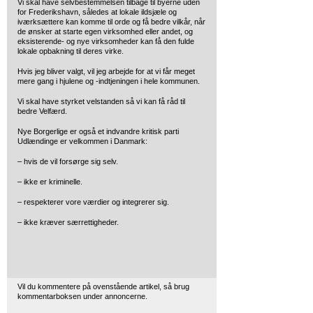
Vi skal have selvbestemmelsen tilbage til byerne uden
for Frederikshavn, således at lokale ildsjæle og
iværksættere kan komme til orde og få bedre vilkår, når
de ønsker at starte egen virksomhed eller andet, og
eksisterende- og nye virksomheder kan få den fulde
lokale opbakning til deres virke.
Hvis jeg bliver valgt, vil jeg arbejde for at vi får meget
mere gang i hjulene og -indtjeningen i hele kommunen.
Vi skal have styrket velstanden så vi kan få råd til
bedre Velfærd.
Nye Borgerlige er også et indvandre kritisk parti
Udlændinge er velkommen i Danmark:
– hvis de vil forsørge sig selv.
– ikke er kriminelle.
– respekterer vore værdier og integrerer sig.
– ikke kræver særrettigheder.
Vil du kommentere på ovenstående artikel, så brug
kommentarboksen under annoncerne.