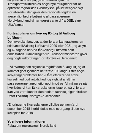
Transportministeren os nogle nye muligheder for at
optimere togkørslen i Vendsyssel på lidt længere sigt.
For allerede i dag giver den regionale togdrift en
væsentligt bedre betjening af passagererne i
Nordjylland, end vi har været vante til fra DSB, siger
Ulla Astman.
Fortsat planer om lyn- og IC-tog til Aalborg
Lufthavn
Den nye plan betyder, at der fortsat kan etableres en
stikbane til Aalborg Lufthavn i 2020 eller 2021, og at lyn-
og IC-togene derved får Aalborg Lufthavn som
endestation. Udmeldingen fra Transportministeren giver
dog nogle udfordringer for Nordjyske Jernbaner:
– Vi overtog den regionale togdrift den 6. august, og er
kommet godt igennem de første 100 dage. Efter nogle
indkøringsproblemer har vi fået etableret en stabil
kørsel med god rettidighed, og vigtigst af alt har
passagererne taget rigtigt godt imod os. Vi må nu se på
hvorledes vi kan få køreplanerne justeret, så vi fortsat
kan yde vore kunder den bedste service, siger direktør
Peter Hvilshøj, Nordjyske Jernbaner.
Ændringerne i køreplanerne vil blive gennemført i
december 2018 i forbindelse med overgang til den nye
køreplan for 2019.
Yderligere informationer:
Fakta om regionaltog i Nordjylland