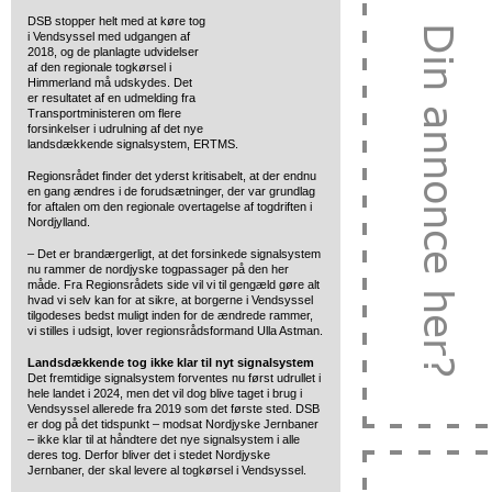
DSB stopper helt med at køre tog
i Vendsyssel med udgangen af
2018,
og de planlagte udvidelser
af den regionale togkørsel i
Himmerland må udskydes. Det
er resultatet af en udmelding fra
Transportministeren om flere
forsinkelser i udrulning af det nye
landsdækkende signalsystem, ERTMS.
Regionsrådet finder det yderst kritisabelt, at der endnu
en gang ændres i de forudsætninger, der var grundlag
for aftalen om den regionale overtagelse af togdriften i
Nordjylland.
– Det er brandærgerligt, at det forsinkede signalsystem
nu rammer de nordjyske togpassager på den her
måde. Fra Regionsrådets side vil vi til gengæld gøre alt
hvad vi selv kan for at sikre, at borgerne i Vendsyssel
tilgodeses bedst muligt inden for de ændrede rammer,
vi stilles i udsigt, lover regionsrådsformand Ulla Astman.
Landsdækkende tog ikke klar til nyt signalsystem
Det fremtidige signalsystem forventes nu først udrullet i
hele landet i 2024, men det vil dog blive taget i brug i
Vendsyssel allerede fra 2019 som det første sted. DSB
er dog på det tidspunkt – modsat Nordjyske Jernbaner
– ikke klar til at håndtere det nye signalsystem i alle
deres tog. Derfor bliver det i stedet Nordjyske
Jernbaner, der skal levere al togkørsel i Vendsyssel.