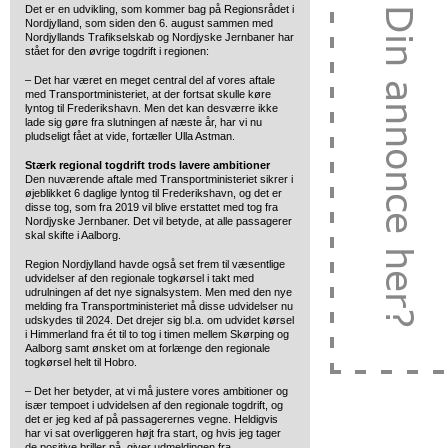
Det er en udvikling, som kommer bag på Regionsrådet i
Nordjylland, som siden den 6. august sammen med
Nordjyllands Trafikselskab og Nordjyske Jernbaner har
stået for den øvrige togdrift i regionen:
– Det har været en meget central del af vores aftale
med Transportministeriet, at der fortsat skulle køre
lyntog til Frederikshavn. Men det kan desværre ikke
lade sig gøre fra slutningen af næste år, har vi nu
pludseligt fået at vide, fortæller Ulla Astman.
Stærk regional togdrift trods lavere ambitioner
Den nuværende aftale med Transportministeriet sikrer i
øjeblikket 6 daglige lyntog til Frederikshavn, og det er
disse tog, som fra 2019 vil blive erstattet med tog fra
Nordjyske Jernbaner. Det vil betyde, at alle passagerer
skal skifte i Aalborg.
Region Nordjylland havde også set frem til væsentlige
udvidelser af den regionale togkørsel i takt med
udrulningen af det nye signalsystem. Men med den nye
melding fra Transportministeriet må disse udvidelser nu
udskydes til 2024. Det drejer sig bl.a. om udvidet kørsel
i Himmerland fra ét til to tog i timen mellem Skørping og
Aalborg samt ønsket om at forlænge den regionale
togkørsel helt til Hobro.
– Det her betyder, at vi må justere vores ambitioner og
især tempoet i udvidelsen af den regionale togdrift, og
det er jeg ked af på passagerernes vegne. Heldigvis
har vi sat overliggeren højt fra start, og hvis jeg tager
de positive briller på, giver udmeldingen fra