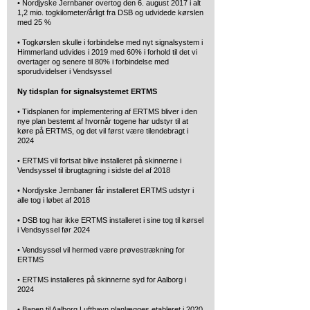
• Nordjyske Jernbaner overtog den 6. august 2017 i alt
1,2 mio. togkilometer/årligt fra DSB og udvidede kørslen
med 25 %
• Togkørslen skulle i forbindelse med nyt signalsystem i
Himmerland udvides i 2019 med 60% i forhold til det vi
overtager og senere til 80% i forbindelse med
sporudvidelser i Vendsyssel
Ny tidsplan for signalsystemet ERTMS
• Tidsplanen for implementering af ERTMS bliver i den
nye plan bestemt af hvornår togene har udstyr til at
køre på ERTMS, og det vil først være tilendebragt i
2024
• ERTMS vil fortsat blive installeret på skinnerne i
Vendsyssel til ibrugtagning i sidste del af 2018
• Nordjyske Jernbaner får installeret ERTMS udstyr i
alle tog i løbet af 2018
• DSB tog har ikke ERTMS installeret i sine tog til kørsel
i Vendsyssel før 2024
• Vendsyssel vil hermed være prøvestrækning for
ERTMS
• ERTMS installeres på skinnerne syd for Aalborg i
2024
• Banen til Aalborg Lufthavn planlægges etableret i 2020