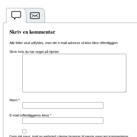
Skriv en kommentar
Alle felter skal udfyldes, men din e-mail-adresse vil ikke blive offentliggjort.
Skriv hvis du har noget på hjertet:
Navn
*
E-mail (offentliggøres ikke)
*
Gem mit navn, mail og websted i denne browser til næste gang jeg kommenterer.