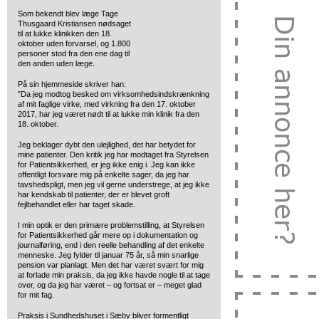
Som bekendt blev læge Tage
Thusgaard Kristiansen nødsaget
til at
lukke klinikken den 18.
oktober uden forvarsel, og 1.800
personer stod fra den ene dag til
den anden uden læge.
På sin hjemmeside skriver han:
”Da jeg modtog besked om virksomhedsindskrænkning
af mit faglige virke, med virkning fra den 17. oktober
2017, har jeg været nødt til at lukke min klinik fra den
18. oktober.
Jeg beklager dybt den ulejlighed, det har betydet for
mine patienter. Den kritik jeg har modtaget fra Styrelsen
for Patientsikkerhed, er jeg ikke enig i. Jeg kan ikke
offentligt forsvare mig på enkelte sager, da jeg har
tavshedspligt, men jeg vil gerne understrege, at jeg ikke
har kendskab til patienter, der er blevet groft
fejlbehandlet eller har taget skade.
I min optik er den primære problemstilling, at Styrelsen
for Patientsikkerhed går mere op i dokumentation og
journalføring, end i den reelle behandling af det enkelte
menneske. Jeg fylder til januar 75 år, så min snarlige
pension var planlagt. Men det har været svært for mig
at forlade min praksis, da jeg ikke havde nogle til at tage
over, og da jeg har været – og fortsat er – meget glad
for mit fag.
Praksis i Sundhedshuset i Sæby bliver formentligt